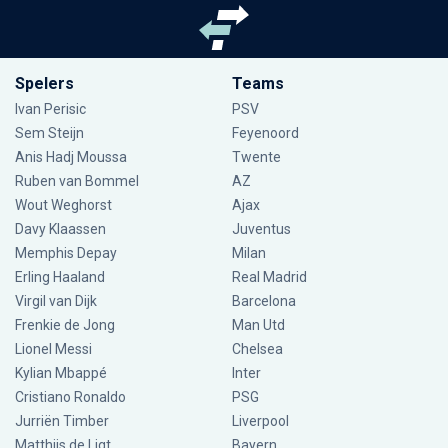
Spelers
Teams
Ivan Perisic
PSV
Sem Steijn
Feyenoord
Anis Hadj Moussa
Twente
Ruben van Bommel
AZ
Wout Weghorst
Ajax
Davy Klaassen
Juventus
Memphis Depay
Milan
Erling Haaland
Real Madrid
Virgil van Dijk
Barcelona
Frenkie de Jong
Man Utd
Lionel Messi
Chelsea
Kylian Mbappé
Inter
Cristiano Ronaldo
PSG
Jurriën Timber
Liverpool
Matthijs de Ligt
Bayern