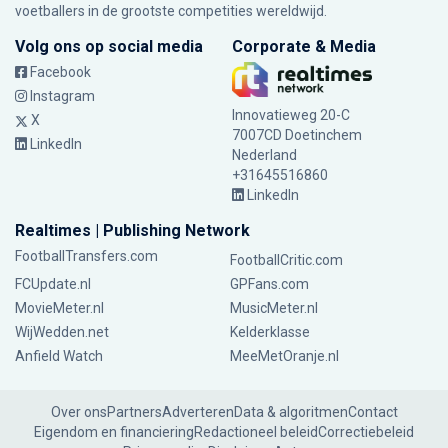
voetballers in de grootste competities wereldwijd.
Volg ons op social media
Corporate & Media
Facebook
Instagram
Innovatieweg 20-C
X
7007CD Doetinchem
LinkedIn
Nederland
+31645516860
LinkedIn
Realtimes | Publishing Network
FootballTransfers.com
FootballCritic.com
FCUpdate.nl
GPFans.com
MovieMeter.nl
MusicMeter.nl
WijWedden.net
Kelderklasse
Anfield Watch
MeeMetOranje.nl
Over ons
Partners
Adverteren
Data & algoritmen
Contact
Eigendom en financiering
Redactioneel beleid
Correctiebeleid