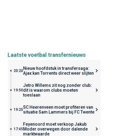
Laatste voetbal transfernieuws
Nieuw hoofdstuk in transfersaga:
20:20
Ajax kan Torrents direct weer slijten
Jetro Willems zit nog zonder club:
dit is waarom clubs moeten
19:50
toeslaan
SC Heerenveen moet profiteren van
19:25
situatie Sam Lammers bij FC Twente
Feyenoord moet verkoop Jakub
Moder overwegen door dalende
17:45
marktwaarde