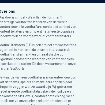
Over ons
Ons doel is simpel - We willen de nummer 1
meertalige voetbaltransfer bron van de wereld
worden, door alle voetbalfans een breed aanbod van
content te laten zien omtrent het meeste populaire
onderwerp in de voetbalwereld: Voetbaltransfers.
FootballTransfers (FT) is een project om voetbalfans
tegemoet te komen in de enorme interesse in de
voetbal transfermarkt en om realistische op
algoritme gebaseerde waarden van voetbalspelers
beschikbaar te stellen. Dit doen we samen met onze
partner
SciSports
.
De waarde van een voetballer is momenteel gewoon
wat de teams, spelers en makelaars bepalen door
simpel te zeggen wat ze waard zijn. Wij gebruiken
gedetailleerde voetbal statistieken, de huidige en
toekomstige Skill levels, contract data en nog meer
details om zo onze unieke rekenmethodes toe te