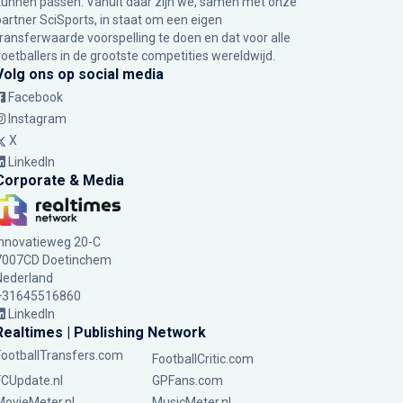
kunnen passen. Vanuit daar zijn we, samen met onze
partner SciSports, in staat om een eigen
transferwaarde voorspelling te doen en dat voor alle
voetballers in de grootste competities wereldwijd.
Volg ons op social media
Facebook
Instagram
X
LinkedIn
Corporate & Media
Innovatieweg 20-C
7007CD Doetinchem
Nederland
+31645516860
LinkedIn
Realtimes | Publishing Network
FootballTransfers.com
FootballCritic.com
FCUpdate.nl
GPFans.com
MovieMeter.nl
MusicMeter.nl