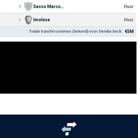
Sasso Marconi Zola SSD
Huur
Imolese
Huur
€5M
Totale transfersommen (bekend) voor Demba Seck: