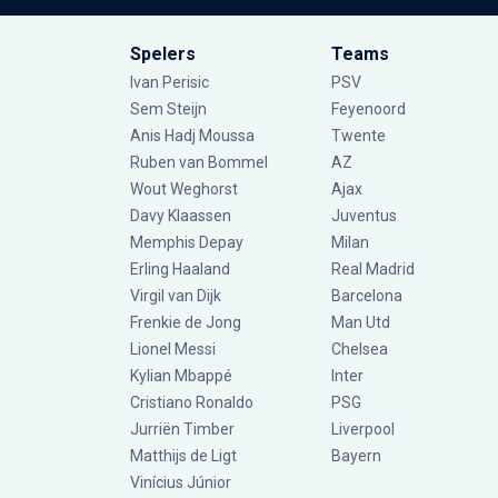
Spelers
Teams
Ivan Perisic
PSV
Sem Steijn
Feyenoord
Anis Hadj Moussa
Twente
Ruben van Bommel
AZ
Wout Weghorst
Ajax
Davy Klaassen
Juventus
Memphis Depay
Milan
Erling Haaland
Real Madrid
Virgil van Dijk
Barcelona
Frenkie de Jong
Man Utd
Lionel Messi
Chelsea
Kylian Mbappé
Inter
Cristiano Ronaldo
PSG
Jurriën Timber
Liverpool
Matthijs de Ligt
Bayern
Vinícius Júnior