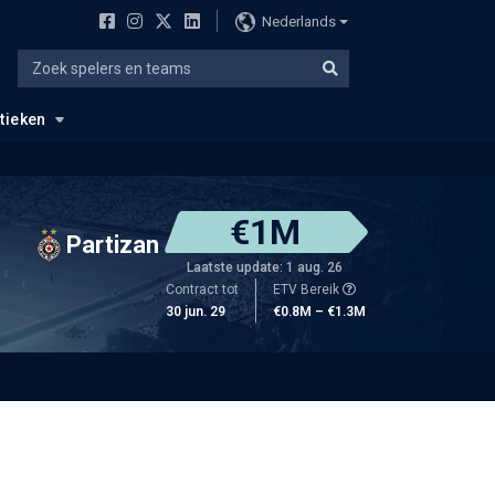
Nederlands
stieken
€1M
Partizan
Laatste update: 1 aug. 26
Contract tot
ETV Bereik
30 jun. 29
€0.8M – €1.3M