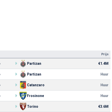
Prijs
o
Partizan
€1.4M
o
Partizan
Huur
o
Catanzaro
Huur
o
Frosinone
Huur
Torino
€3.6M