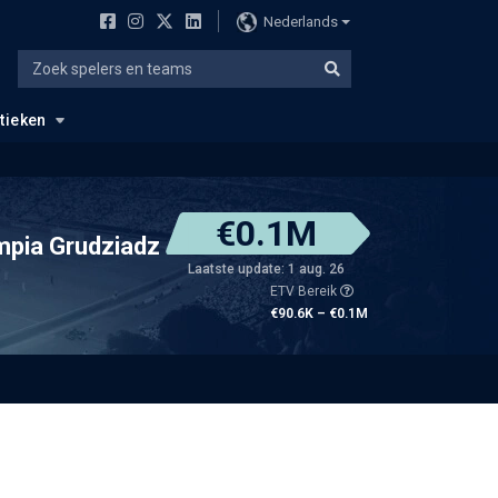
Nederlands
stieken
€0.1M
mpia Grudziadz
Laatste update: 1 aug. 26
ETV Bereik
€90.6K – €0.1M