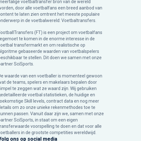
meertalige voetbaltransfer bron van de wereld
worden, door alle voetbalfans een breed aanbod van
content te laten zien omtrent het meeste populaire
onderwerp in de voetbalwereld: Voetbaltransfers.
FootballTransfers (FT) is een project om voetbalfans
tegemoet te komen in de enorme interesse in de
voetbal transfermarkt en om realistische op
algoritme gebaseerde waarden van voetbalspelers
beschikbaar te stellen. Dit doen we samen met onze
partner
SciSports
.
De waarde van een voetballer is momenteel gewoon
wat de teams, spelers en makelaars bepalen door
simpel te zeggen wat ze waard zijn. Wij gebruiken
gedetailleerde voetbal statistieken, de huidige en
toekomstige Skill levels, contract data en nog meer
details om zo onze unieke rekenmethodes toe te
kunnen passen. Vanuit daar zijn we, samen met onze
partner SciSports, in staat om een eigen
transferwaarde voorspelling te doen en dat voor alle
voetballers in de grootste competities wereldwijd.
Volg ons op social media