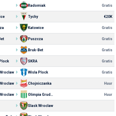
Radomiak
Gratis
ice
Tychy
€20K
za
Katowice
Gratis
Bet
Puszcza
Gratis
Bruk-Bet
Gratis
Plock
SKRA
Gratis
 Wroclaw
Wisla Plock
Gratis
 Wroclaw
Chojniczanka
Huur
 Wroclaw
Olimpia Grudziadz
Huur
Slask Wroclaw