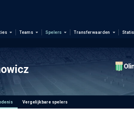
ties
Teams
Spelers
Transferwaarden
Stati
Oli
mowicz
edenis
Vergelijkbare spelers