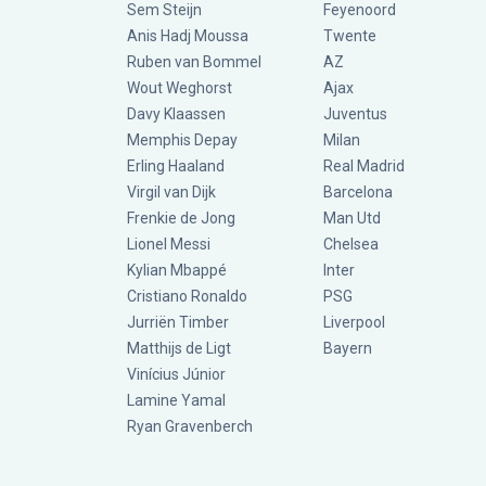
Sem Steijn
Feyenoord
Anis Hadj Moussa
Twente
Ruben van Bommel
AZ
Wout Weghorst
Ajax
Davy Klaassen
Juventus
Memphis Depay
Milan
Erling Haaland
Real Madrid
Virgil van Dijk
Barcelona
Frenkie de Jong
Man Utd
Lionel Messi
Chelsea
Kylian Mbappé
Inter
Cristiano Ronaldo
PSG
Jurriën Timber
Liverpool
Matthijs de Ligt
Bayern
Vinícius Júnior
Lamine Yamal
Ryan Gravenberch