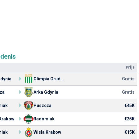
denis
Prijs
Gdynia
Olimpia Grudziadz
Gratis
za
Arka Gdynia
Gratis
iak
Puszcza
€45K
 Krakow
Radomiak
€25K
iak
Wisla Krakow
€15K