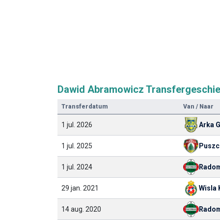
Dawid Abramowicz Transfergeschie
Transferdatum
Van / Naar
1 jul. 2026
Arka 
1 jul. 2025
Puszc
1 jul. 2024
Radom
29 jan. 2021
Wisla
14 aug. 2020
Radom