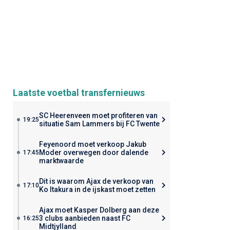
Laatste voetbal transfernieuws
SC Heerenveen moet profiteren van
19:25
situatie Sam Lammers bij FC Twente
Feyenoord moet verkoop Jakub
Moder overwegen door dalende
17:45
marktwaarde
Dit is waarom Ajax de verkoop van
17:10
Ko Itakura in de ijskast moet zetten
Ajax moet Kasper Dolberg aan deze
3 clubs aanbieden naast FC
16:25
Midtjylland