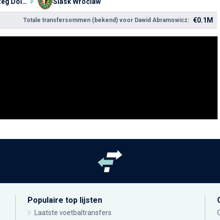
KP Brzeg Dolny
Slask Wroclaw
€0.1M
Totale transfersommen (bekend) voor Dawid Abramowicz:
Populaire top lijsten
Laatste voetbaltransfers