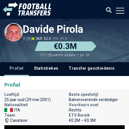
Davide Pirola
V (R)
Skill: 52.4
Pot: 59.9
€0.3M
Laatste update: 1 jul. 26
ETV
Profiel
Statistieken
Transfer geschiedenis
V
Profiel
Leeftijd
Beste speelstijl
25 jaar oud (29 mei 2001)
Balveroverende verdediger
Nationaliteit
Voorkeurs voet
ITA
Rechts
Team
ETV Bereik
Casatese
€0.2M – €0.3M