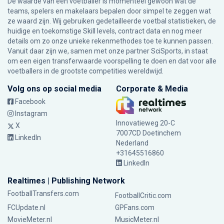
De waarde van een voetballer is momenteel gewoon wat de
teams, spelers en makelaars bepalen door simpel te zeggen wat
ze waard zijn. Wij gebruiken gedetailleerde voetbal statistieken, de
huidige en toekomstige Skill levels, contract data en nog meer
details om zo onze unieke rekenmethodes toe te kunnen passen.
Vanuit daar zijn we, samen met onze partner SciSports, in staat
om een eigen transferwaarde voorspelling te doen en dat voor alle
voetballers in de grootste competities wereldwijd.
Volg ons op social media
Corporate & Media
Facebook
Instagram
Innovatieweg 20-C
X
7007CD Doetinchem
LinkedIn
Nederland
+31645516860
LinkedIn
Realtimes | Publishing Network
FootballTransfers.com
FootballCritic.com
FCUpdate.nl
GPFans.com
MovieMeter.nl
MusicMeter.nl