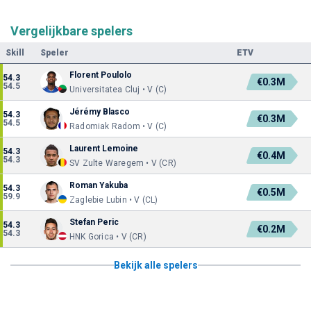
Vergelijkbare spelers
Skill
Speler
ETV
Florent Poulolo
54.3
€0.3M
54.5
Universitatea Cluj • V (C)
Jérémy Blasco
54.3
€0.3M
54.5
Radomiak Radom • V (C)
Laurent Lemoine
54.3
€0.4M
54.3
SV Zulte Waregem • V (CR)
Roman Yakuba
54.3
€0.5M
59.9
Zaglebie Lubin • V (CL)
Stefan Peric
54.3
€0.2M
54.3
HNK Gorica • V (CR)
Bekijk alle spelers