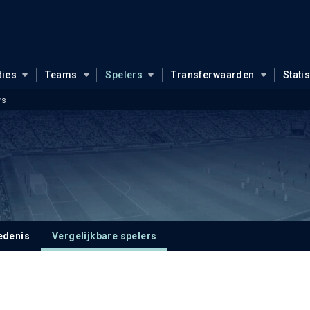
ties
Teams
Spelers
Transferwaarden
Stati
rs
edenis
Vergelijkbare spelers