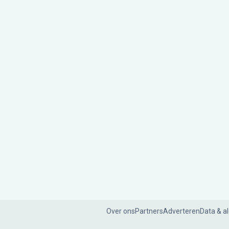
Over ons
Partners
Adverteren
Data & a