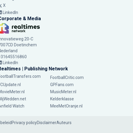
X
LinkedIn
Corporate & Media
Innovatieweg 20-C
7007CD Doetinchem
Nederland
+31645516860
LinkedIn
Realtimes | Publishing Network
FootballTransfers.com
FootballCritic.com
FCUpdate.nl
GPFans.com
MovieMeter.nl
MusicMeter.nl
WijWedden.net
Kelderklasse
Anfield Watch
MeeMetOranje.nl
ebeleid
Privacy policy
Disclaimer
Auteurs