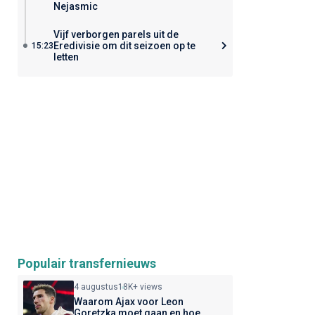
Nejasmic
Vijf verborgen parels uit de
Eredivisie om dit seizoen op te
15:23
letten
Populair transfernieuws
4 augustus
18K+ views
Waarom Ajax voor Leon
Goretzka moet gaan en hoe