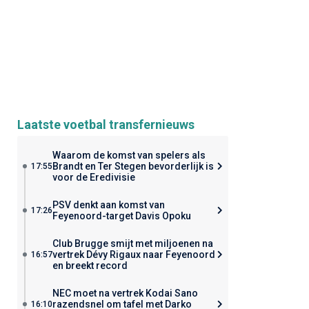
Laatste voetbal transfernieuws
Waarom de komst van spelers als
Brandt en Ter Stegen bevorderlijk is
17:55
voor de Eredivisie
PSV denkt aan komst van
17:26
Feyenoord-target Davis Opoku
Club Brugge smijt met miljoenen na
vertrek Dévy Rigaux naar Feyenoord
16:57
en breekt record
NEC moet na vertrek Kodai Sano
razendsnel om tafel met Darko
16:10