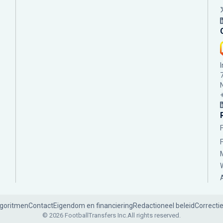
lgoritmen
Contact
Eigendom en financiering
Redactioneel beleid
Correcti
© 2026 FootballTransfers Inc.
All rights reserved.