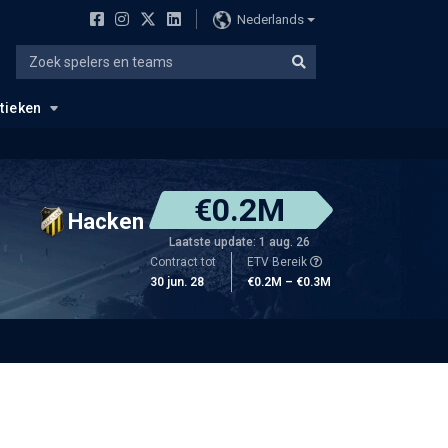
Nederlands
stieken
€0.2M
Hacken
Laatste update: 1 aug. 26
Contract tot
ETV Bereik
30 jun. 28
€0.2M – €0.3M