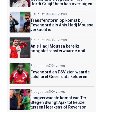
Jordi Cruijff hem kan overtuigen
6 augustus
13K+ views
Transferstorm op komst bij
Feyenoord als Anis Hadj Moussa
verkocht is
5 augustus
13K+ views
Anis Hadj Moussa bereikt
hoogste transferwaarde ooit
6 augustus
7K+ views
Feyenoord en PSV zien waarde
Lutsharel Geertruida kelderen
2 augustus
5K+ views
Langverwachte komst van Ter
Stegen dwingt Ajax tot keuze
tussen Heerkens of Reverson