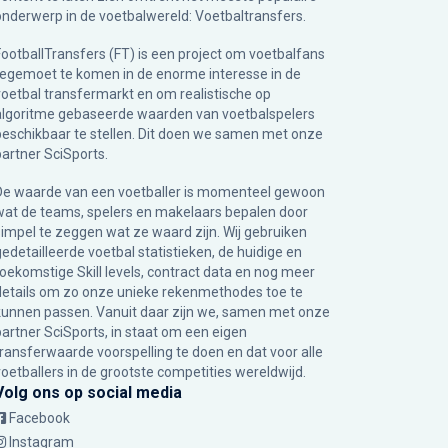
onderwerp in de voetbalwereld: Voetbaltransfers.
FootballTransfers (FT) is een project om voetbalfans
tegemoet te komen in de enorme interesse in de
voetbal transfermarkt en om realistische op
algoritme gebaseerde waarden van voetbalspelers
beschikbaar te stellen. Dit doen we samen met onze
partner
SciSports
.
De waarde van een voetballer is momenteel gewoon
wat de teams, spelers en makelaars bepalen door
simpel te zeggen wat ze waard zijn. Wij gebruiken
gedetailleerde voetbal statistieken, de huidige en
toekomstige Skill levels, contract data en nog meer
details om zo onze unieke rekenmethodes toe te
kunnen passen. Vanuit daar zijn we, samen met onze
partner SciSports, in staat om een eigen
transferwaarde voorspelling te doen en dat voor alle
voetballers in de grootste competities wereldwijd.
Volg ons op social media
Facebook
Instagram