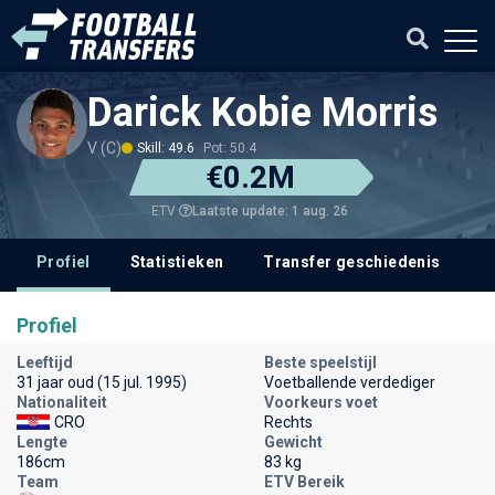
Darick Kobie Morris
V (C)
Skill: 49.6
Pot: 50.4
€0.2M
Laatste update: 1 aug. 26
ETV
Profiel
Statistieken
Transfer geschiedenis
V
Profiel
Leeftijd
Beste speelstijl
31 jaar oud (15 jul. 1995)
Voetballende verdediger
Nationaliteit
Voorkeurs voet
CRO
Rechts
Lengte
Gewicht
186cm
83 kg
Team
ETV Bereik