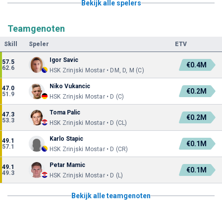
Bekijk alle spelers
Teamgenoten
Skill
Speler
ETV
Igor Savic
57.5
€0.4M
62.6
HSK Zrinjski Mostar • DM, D, M (C)
Niko Vukancic
47.0
€0.2M
51.9
HSK Zrinjski Mostar • D (C)
Toma Palic
47.3
€0.2M
53.3
HSK Zrinjski Mostar • D (CL)
Karlo Stapic
49.1
€0.1M
57.1
HSK Zrinjski Mostar • D (CR)
Petar Mamic
49.1
€0.1M
49.3
HSK Zrinjski Mostar • D (L)
Bekijk alle teamgenoten