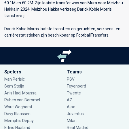
€0.1M en €0.2M. Zijn laatste transfer was van Mura naar Meizhou
Hakka in 2024. Meizhou Hakka verkreeg Darick Kobie Morris
transfervrij.
Darick Kobie Morris laatste transfers en geruchten, seizoens- en
carrièrestatistieken zijn beschikbaar op FootballTransfers.
Spelers
Teams
Ivan Perisic
PSV
Sem Steijn
Feyenoord
Anis Hadj Moussa
Twente
Ruben van Bommel
AZ
Wout Weghorst
Ajax
Davy Klaassen
Juventus
Memphis Depay
Milan
Erling Haaland
Real Madrid