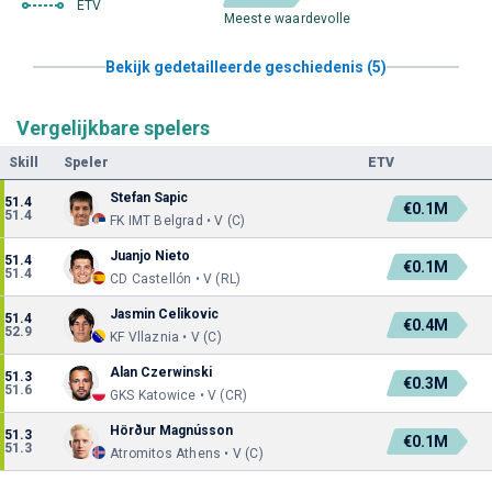
ETV
Meeste waardevolle
Bekijk gedetailleerde geschiedenis (5)
Vergelijkbare spelers
Skill
Speler
ETV
Stefan Sapic
51.4
€0.1M
51.4
FK IMT Belgrad • V (C)
Juanjo Nieto
51.4
€0.1M
51.4
CD Castellón • V (RL)
Jasmin Celikovic
51.4
€0.4M
52.9
KF Vllaznia • V (C)
Alan Czerwinski
51.3
€0.3M
51.6
GKS Katowice • V (CR)
Hörður Magnússon
51.3
€0.1M
51.3
Atromitos Athens • V (C)