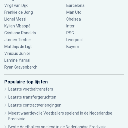
Virgil van Dijk
Barcelona
Frenkie de Jong
Man Utd
Lionel Messi
Chelsea
Kylian Mbappé
Inter
Cristiano Ronaldo
PSG
Jurriën Timber
Liverpool
Matthijs de Ligt
Bayern
Vinícius Júnior
Lamine Yamal
Ryan Gravenberch
Populaire top lijsten
Laatste voetbaltransfers
Laatste transfergeruchten
Laatste contractverlengingen
Meest waardevolle Voetballers spelend in de Nederlandse
Eredivisie
Beste Voetballers spelend in de Nederlandse Eredivisie