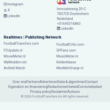
Instagram
Innovatieweg 20-C
X
7007CD Doetinchem
LinkedIn
Nederland
+31645516860
LinkedIn
Realtimes | Publishing Network
FootballTransfers.com
FootballCritic.com
FCUpdate.nl
GPFans.com
MovieMeter.nl
MusicMeter.nl
WijWedden.net
Kelderklasse
Anfield Watch
MeeMetOranje.nl
Over ons
Partners
Adverteren
Data & algoritmen
Contact
Eigendom en financiering
Redactioneel beleid
Correctiebeleid
Privacy policy
Disclaimer
Auteurs
© 2026 FootballTransfers Inc.
All rights reserved.