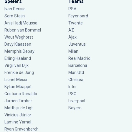
Spelers
Teams
Ivan Perisic
PSV
Sem Steijn
Feyenoord
Anis Hadj Moussa
Twente
Ruben van Bommel
AZ
Wout Weghorst
Ajax
Davy Klaassen
Juventus
Memphis Depay
Milan
Erling Haaland
Real Madrid
Virgil van Dijk
Barcelona
Frenkie de Jong
Man Utd
Lionel Messi
Chelsea
Kylian Mbappé
Inter
Cristiano Ronaldo
PSG
Jurriën Timber
Liverpool
Matthijs de Ligt
Bayern
Vinícius Júnior
Lamine Yamal
Ryan Gravenberch