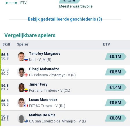
ETV
Meeste waardevolle
Bekijk gedetailleerde geschiedenis (3)
Vergelijkbare spelers
Skill
Speler
ETV
Timofey Margasov
56.8
€0.1M
56.8
Ural • V, M (R)
Giorgi Maisuradze
56.8
€0.5M
60.0
FK Polissya Zhytomyr • V (R)
Jimer Fory
56.8
€1.4M
61.7
Portland Timbers • V (CL)
Lucas Maronnier
56.8
€0.5M
58.5
ESTAC Troyes • V (RL)
Mathías De Ritis
56.8
€0.8M
62.3
CA San Lorenzo de Almagro • V (L)