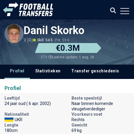
Danil Skorko
V (R)
Skill: 54.5
Pot: 59.6
€0.3M
Laatste update: 1 aug. 26
ETV
Profiel
Statistieken
Transfer geschiedenis
V
Profiel
Leeftijd
Beste speelstijl
24 jaar oud ( 6 apr. 2002)
Naar binnen komende
vleugelverdediger
Nationaliteit
Voorkeurs voet
UKR
Rechts
Lengte
Gewicht
180cm
69 kg