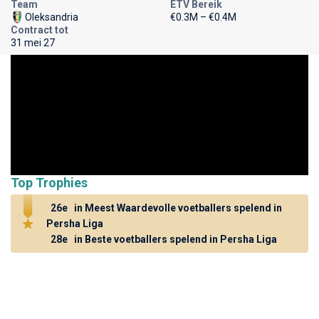
Team
ETV Bereik
Oleksandria
€0.3M – €0.4M
Contract tot
31 mei 27
Top Trophies
26e
in Meest Waardevolle voetballers spelend in
Persha Liga
28e
in Beste voetballers spelend in Persha Liga