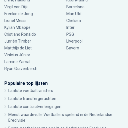
Erling Haaland
Real Madrid
Virgil van Dijk
Barcelona
Frenkie de Jong
Man Utd
Lionel Messi
Chelsea
Kylian Mbappé
Inter
Cristiano Ronaldo
PSG
Jurriën Timber
Liverpool
Matthijs de Ligt
Bayern
Vinícius Júnior
Lamine Yamal
Ryan Gravenberch
Populaire top lijsten
Laatste voetbaltransfers
Laatste transfergeruchten
Laatste contractverlengingen
Meest waardevolle Voetballers spelend in de Nederlandse
Eredivisie