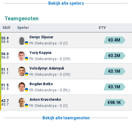
Bekijk alle spelers
Teamgenoten
Skill
Speler
ETV
Denys Slyusar
55.9
€0.4M
59.9
FK Oleksandriya • D (C)
Yuriy Kopyna
56.0
€0.2M
56.0
FK Oleksandriya • D (CR)
Volodymyr Adamyuk
51.1
€0.1M
51.1
FK Oleksandriya • D (CR)
Bogdan Butko
51.5
€0.1M
51.5
FK Oleksandriya • D (RL)
Anton Kravchenko
42.7
€98.1K
42.7
FK Oleksandriya • D (C)
Bekijk alle teamgenoten