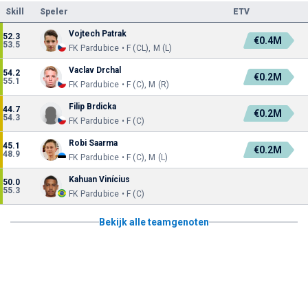
Skill
Speler
ETV
Vojtech Patrak
52.3
€0.4M
53.5
FK Pardubice • F (CL), M (L)
Vaclav Drchal
54.2
€0.2M
55.1
FK Pardubice • F (C), M (R)
Filip Brdicka
44.7
€0.2M
54.3
FK Pardubice • F (C)
Robi Saarma
45.1
€0.2M
48.9
FK Pardubice • F (C), M (L)
Kahuan Vinícius
50.0
55.3
FK Pardubice • F (C)
Bekijk alle teamgenoten