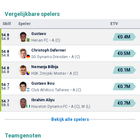
Vergelijkbare spelers
Skill
Speler
ETV
Gustavo
54.8
€0.4M
54.8
Henan FC • A (C)
Christoph Daferner
54.8
€0.5M
54.8
SG Dynamo Dresden • A (C)
Nemanja Bilbija
54.8
€0.1M
54.8
HSK Zrinjski Mostar • A (C)
Gustavo Bou
54.7
€0.7M
54.7
Club Atlético Talleres • A (C)
Ibrahim Aliyu
54.7
€0.7M
58.5
Houston Dynamo FC • A (C), M (L)
Bekijk alle spelers
Teamgenoten