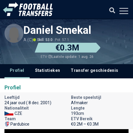
Daniel Smekal
A (C)
Skill: 53.0
Pot: 57.1
€0.3M
Laatste update: 1 aug. 26
ETV
Profiel
Statistieken
Transfer geschiedenis
V
Profiel
Leeftijd
Beste speelstijl
24 jaar oud ( 8 dec. 2001)
Afmaker
Nationaliteit
Lengte
CZE
193cm
Team
ETV Bereik
Pardubice
€0.2M – €0.3M