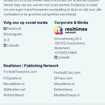
details om zo onze unieke rekenmethodes toe te kunnen passen.
Vanuit daar zijn we, samen met onze partner SciSports, in staat
om een eigen transferwaarde voorspelling te doen en dat voor alle
voetballers in de grootste competities wereldwijd.
Volg ons op social media
Corporate & Media
Facebook
Instagram
Innovatieweg 20-C
X
7007CD Doetinchem
LinkedIn
Nederland
+31645516860
LinkedIn
Realtimes | Publishing Network
FootballTransfers.com
FootballCritic.com
FCUpdate.nl
GPFans.com
MovieMeter.nl
MusicMeter.nl
WijWedden.net
Kelderklasse
Anfield Watch
MeeMetOranje.nl