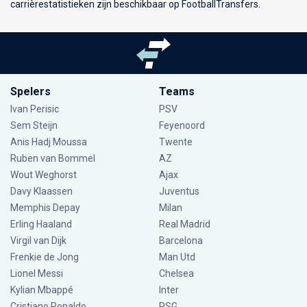
carrièrestatistieken zijn beschikbaar op FootballTransfers.
Spelers
Teams
Ivan Perisic
PSV
Sem Steijn
Feyenoord
Anis Hadj Moussa
Twente
Ruben van Bommel
AZ
Wout Weghorst
Ajax
Davy Klaassen
Juventus
Memphis Depay
Milan
Erling Haaland
Real Madrid
Virgil van Dijk
Barcelona
Frenkie de Jong
Man Utd
Lionel Messi
Chelsea
Kylian Mbappé
Inter
Cristiano Ronaldo
PSG