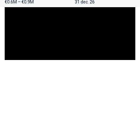
€0.6M – €0.9M
31 dec. 26