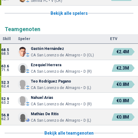
Sevilla FC • V (CR)
Bekijk alle spelers
Teamgenoten
Skill
Speler
ETV
Gastón Hernández
68.5
€2.4M
68.5
CA San Lorenzo de Almagro • D (CL)
Ezequiel Herrera
63.6
€2.3M
71.6
CA San Lorenzo de Almagro • D (R)
Teo Rodríguez Pagano
52.3
€0.8M
62.4
CA San Lorenzo de Almagro • D (L)
Nahuel Arias
52.9
€0.8M
63.2
CA San Lorenzo de Almagro • D (R)
Mathías De Ritis
56.8
€0.8M
62.3
CA San Lorenzo de Almagro • D (L)
Bekijk alle teamgenoten