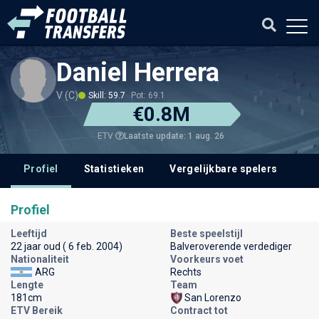
Daniel Herrera
V (C)
Skill: 59.7
Pot: 69.1
€0.8M
Laatste update: 1 aug. 26
ETV
Profiel
Statistieken
Vergelijkbare spelers
Profiel
Leeftijd
Beste speelstijl
22 jaar oud ( 6 feb. 2004)
Balveroverende verdediger
Nationaliteit
Voorkeurs voet
ARG
Rechts
Lengte
Team
181cm
San Lorenzo
ETV Bereik
Contract tot