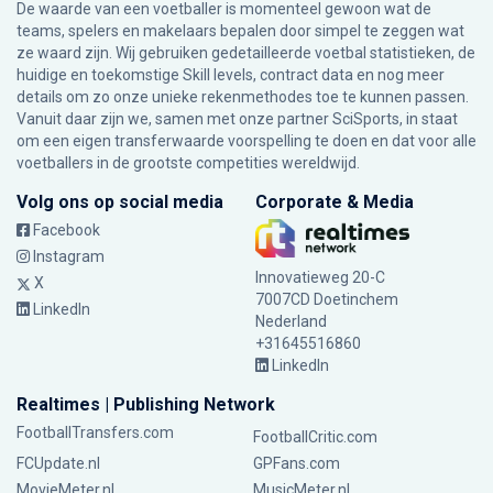
De waarde van een voetballer is momenteel gewoon wat de
teams, spelers en makelaars bepalen door simpel te zeggen wat
ze waard zijn. Wij gebruiken gedetailleerde voetbal statistieken, de
huidige en toekomstige Skill levels, contract data en nog meer
details om zo onze unieke rekenmethodes toe te kunnen passen.
Vanuit daar zijn we, samen met onze partner SciSports, in staat
om een eigen transferwaarde voorspelling te doen en dat voor alle
voetballers in de grootste competities wereldwijd.
Volg ons op social media
Corporate & Media
Facebook
Instagram
Innovatieweg 20-C
X
7007CD Doetinchem
LinkedIn
Nederland
+31645516860
LinkedIn
Realtimes | Publishing Network
FootballTransfers.com
FootballCritic.com
FCUpdate.nl
GPFans.com
MovieMeter.nl
MusicMeter.nl