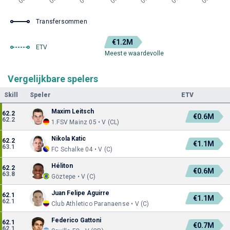
Transfersommen
€1.2M
ETV
Meeste waardevolle
Vergelijkbare spelers
Skill
Speler
ETV
Maxim Leitsch
62.2
€0.6M
62.2
1.FSV Mainz 05 • V (CL)
Nikola Katic
62.2
€1.1M
63.1
FC Schalke 04 • V (C)
Héliton
62.2
€0.6M
63.8
Göztepe • V (C)
Juan Felipe Aguirre
62.1
€1.1M
62.1
Club Athletico Paranaense • V (C)
Federico Gattoni
62.1
€0.7M
62.1