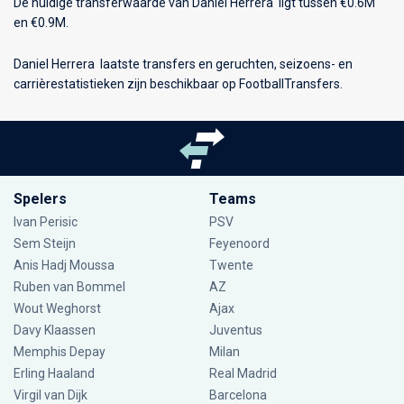
De huidige transferwaarde van Daniel Herrera ligt tussen €0.6M
en €0.9M.
Daniel Herrera laatste transfers en geruchten, seizoens- en
carrièrestatistieken zijn beschikbaar op FootballTransfers.
Spelers
Teams
Ivan Perisic
PSV
Sem Steijn
Feyenoord
Anis Hadj Moussa
Twente
Ruben van Bommel
AZ
Wout Weghorst
Ajax
Davy Klaassen
Juventus
Memphis Depay
Milan
Erling Haaland
Real Madrid
Virgil van Dijk
Barcelona