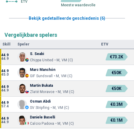
ETV
Meeste waardevolle
Bekijk gedetailleerde geschiedenis (6)
Vergelijkbare spelers
Skill
Speler
ETV
S. Seabi
44.9
€73.2K
44.9
Chippa United • M, VM (C)
Marc Manchón
44.9
€50K
45.0
GIF Sundsvall • M, VM (C)
Martin Bukata
44.9
€50K
44.9
Zlaté Moravce • M, VM (C)
Osman Abdi
44.9
€0.3M
57.4
SV Stripfing • M, VM (C)
Daniele Baselli
44.9
€0.1M
44.9
Calcio Padova • M, VM (C)