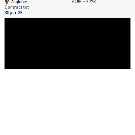
Zaglebie
€48K – €72K
Contract tot
30 jun. 28