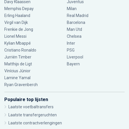
Davy Klaassen
Juventus
Memphis Depay
Milan
Erling Haaland
Real Madrid
Virgil van Dijk
Barcelona
Frenkie de Jong
Man Utd
Lionel Messi
Chelsea
Kylian Mbappé
Inter
Cristiano Ronaldo
PSG
Jurriën Timber
Liverpool
Matthijs de Ligt
Bayern
Vinícius Júnior
Lamine Yamal
Ryan Gravenberch
Populaire top lijsten
Laatste voetbaltransfers
Laatste transfergeruchten
Laatste contractverlengingen