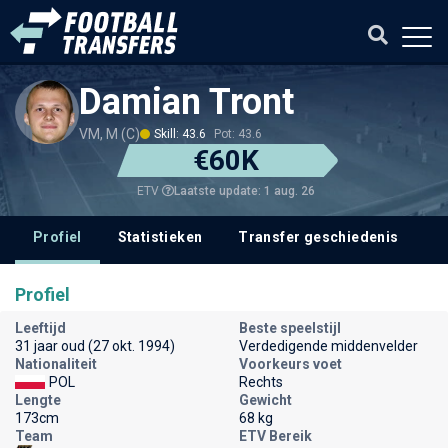
Damian Tront
VM, M (C)
Skill: 43.6
Pot: 43.6
€60K
Laatste update: 1 aug. 26
ETV
Profiel
Statistieken
Transfer geschiedenis
V
Profiel
Leeftijd
Beste speelstijl
31 jaar oud (27 okt. 1994)
Verdedigende middenvelder
Nationaliteit
Voorkeurs voet
POL
Rechts
Lengte
Gewicht
173cm
68 kg
Team
ETV Bereik