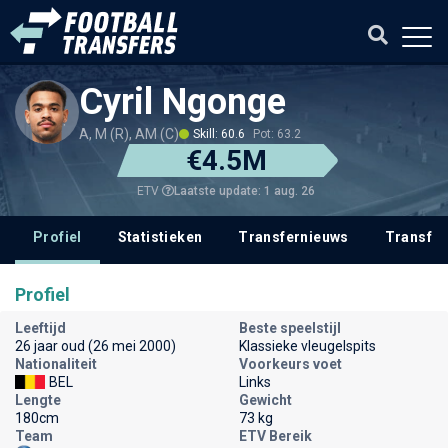
Cyril Ngonge
A, M (R), AM (C)
Skill: 60.6
Pot: 63.2
€4.5M
Laatste update: 1 aug. 26
ETV
Profiel
Statistieken
Transfernieuws
Transfer
Profiel
Leeftijd
Beste speelstijl
26 jaar oud (26 mei 2000)
Klassieke vleugelspits
Nationaliteit
Voorkeurs voet
BEL
Links
Lengte
Gewicht
180cm
73 kg
Team
ETV Bereik