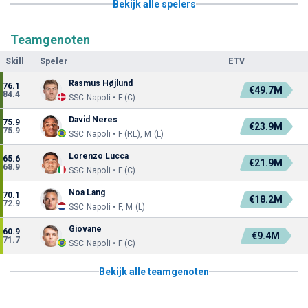
Bekijk alle spelers
Teamgenoten
Skill
Speler
ETV
Rasmus Højlund
76.1
€49.7M
84.4
SSC Napoli • F (C)
David Neres
75.9
€23.9M
75.9
SSC Napoli • F (RL), M (L)
Lorenzo Lucca
65.6
€21.9M
68.9
SSC Napoli • F (C)
Noa Lang
70.1
€18.2M
72.9
SSC Napoli • F, M (L)
Giovane
60.9
€9.4M
71.7
SSC Napoli • F (C)
Bekijk alle teamgenoten