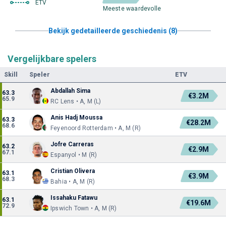
ETV
Meeste waardevolle
Bekijk gedetailleerde geschiedenis (8)
Vergelijkbare spelers
Skill
Speler
ETV
Abdallah Sima
63.3
€3.2M
65.9
RC Lens • A, M (L)
Anis Hadj Moussa
63.3
€28.2M
68.6
Feyenoord Rotterdam • A, M (R)
Jofre Carreras
63.2
€2.9M
67.1
Espanyol • M (R)
Cristian Olivera
63.1
€3.9M
68.3
Bahia • A, M (R)
Issahaku Fatawu
63.1
€19.6M
72.9
Ipswich Town • A, M (R)