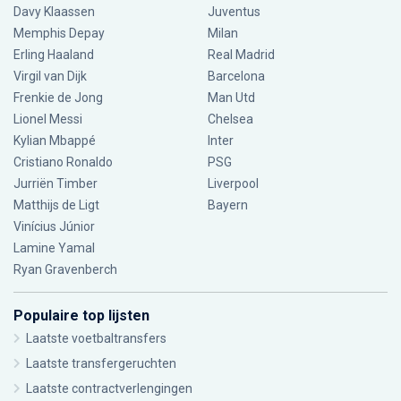
Davy Klaassen
Juventus
Memphis Depay
Milan
Erling Haaland
Real Madrid
Virgil van Dijk
Barcelona
Frenkie de Jong
Man Utd
Lionel Messi
Chelsea
Kylian Mbappé
Inter
Cristiano Ronaldo
PSG
Jurriën Timber
Liverpool
Matthijs de Ligt
Bayern
Vinícius Júnior
Lamine Yamal
Ryan Gravenberch
Populaire top lijsten
Laatste voetbaltransfers
Laatste transfergeruchten
Laatste contractverlengingen