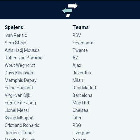
Spelers
Teams
Ivan Perisic
PSV
Sem Steijn
Feyenoord
Anis Hadj Moussa
Twente
Ruben van Bommel
AZ
Wout Weghorst
Ajax
Davy Klaassen
Juventus
Memphis Depay
Milan
Erling Haaland
Real Madrid
Virgil van Dijk
Barcelona
Frenkie de Jong
Man Utd
Lionel Messi
Chelsea
Kylian Mbappé
Inter
Cristiano Ronaldo
PSG
Jurriën Timber
Liverpool