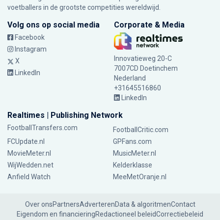
voetballers in de grootste competities wereldwijd.
Volg ons op social media
Corporate & Media
Facebook
Instagram
Innovatieweg 20-C
X
7007CD Doetinchem
LinkedIn
Nederland
+31645516860
LinkedIn
Realtimes | Publishing Network
FootballTransfers.com
FootballCritic.com
FCUpdate.nl
GPFans.com
MovieMeter.nl
MusicMeter.nl
WijWedden.net
Kelderklasse
Anfield Watch
MeeMetOranje.nl
Over ons
Partners
Adverteren
Data & algoritmen
Contact
Eigendom en financiering
Redactioneel beleid
Correctiebeleid