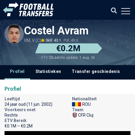
Costel Avram
VM, V (C)
Skill: 43.1
Pot: 49.3
€0.2M
Laatste update: 1 aug. 26
ETV
Profiel
Statistieken
Transfer geschiedenis
Profiel
Leeftijd
Nationaliteit
24 jaar oud (11 jun. 2002)
ROU
Voorkeurs voet
Team
Rechts
CFR Cluj
ETV Bereik
€0.1M – €0.2M