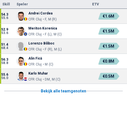
Skill
Speler
ETV
Andrei Cordea
54.3
€1.6M
55.6
CFR Cluj • F, M (R)
Meriton Korenica
52.9
€1.5M
53.6
CFR Cluj • F (L), M (C)
Lorenzo Biliboc
51.4
€1.5M
68.4
CFR Cluj • F (R), M (L)
Alin Fică
56.3
€0.8M
58.8
CFR Cluj • M (C)
Karlo Muhar
55.6
€0.5M
56.0
CFR Cluj • DM, M (C)
Bekijk alle teamgenoten