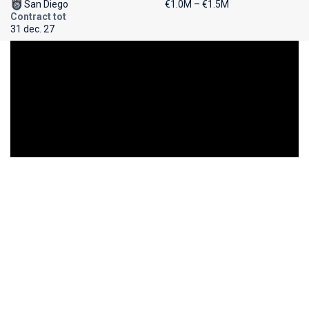
San Diego
€1.0M – €1.5M
Contract tot
31 dec. 27