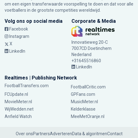
om een eigen transferwaarde voorspelling te doen en dat voor alle
voetballers in de grootste competities wereldwijd.
Volg ons op social media
Corporate & Media
Facebook
Instagram
Innovatieweg 20-C
X
7007CD Doetinchem
LinkedIn
Nederland
+31645516860
LinkedIn
Realtimes | Publishing Network
FootballTransfers.com
FootballCritic.com
FCUpdate.nl
GPFans.com
MovieMeter.nl
MusicMeter.nl
WijWedden.net
Kelderklasse
Anfield Watch
MeeMetOranje.nl
Over ons
Partners
Adverteren
Data & algoritmen
Contact