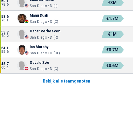
60.1
€3M
78.6
San Diego • D (L)
Manu Duah
58.6
€1.7M
75.1
San Diego • D (C)
Oscar Verhoeven
53.7
€1M
70.2
San Diego • D (R)
Ian Murphy
54.1
€0.7M
55.6
San Diego • D (CL)
Osvald Søe
48.7
€0.6M
60.4
San Diego • D (C)
Bekijk alle teamgenoten