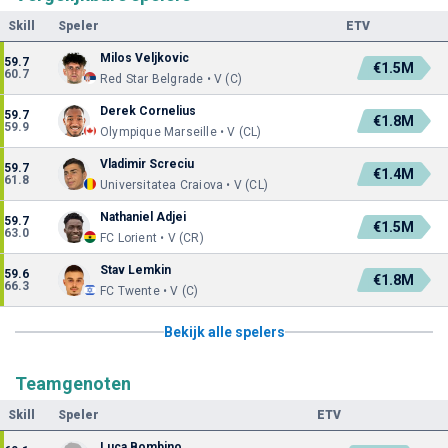
Skill
Speler
ETV
Milos Veljkovic
59.7
€1.5M
60.7
Red Star Belgrade • V (C)
Derek Cornelius
59.7
€1.8M
59.9
Olympique Marseille • V (CL)
Vladimir Screciu
59.7
€1.4M
61.8
Universitatea Craiova • V (CL)
Nathaniel Adjei
59.7
€1.5M
63.0
FC Lorient • V (CR)
Stav Lemkin
59.6
€1.8M
66.3
FC Twente • V (C)
Bekijk alle spelers
Teamgenoten
Skill
Speler
ETV
Luca Bombino