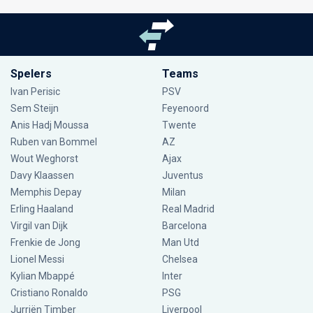
Spelers
Teams
Ivan Perisic
PSV
Sem Steijn
Feyenoord
Anis Hadj Moussa
Twente
Ruben van Bommel
AZ
Wout Weghorst
Ajax
Davy Klaassen
Juventus
Memphis Depay
Milan
Erling Haaland
Real Madrid
Virgil van Dijk
Barcelona
Frenkie de Jong
Man Utd
Lionel Messi
Chelsea
Kylian Mbappé
Inter
Cristiano Ronaldo
PSG
Jurriën Timber
Liverpool