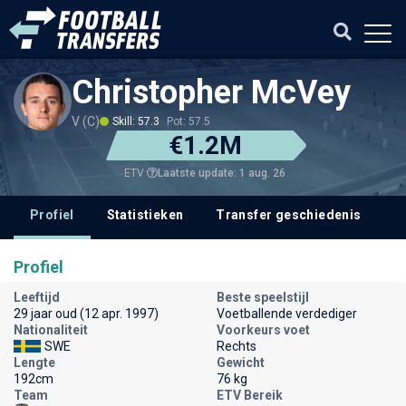
Christopher McVey
V (C)
Skill: 57.3
Pot: 57.5
€1.2M
Laatste update: 1 aug. 26
ETV
Profiel
Statistieken
Transfer geschiedenis
V
Profiel
Leeftijd
Beste speelstijl
29 jaar oud (12 apr. 1997)
Voetballende verdediger
Nationaliteit
Voorkeurs voet
SWE
Rechts
Lengte
Gewicht
192cm
76 kg
Team
ETV Bereik