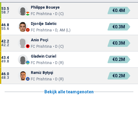
Philippe Boueye
53.5
€0.4M
58.7
FC Prishtina • D (C)
Djordje Saletic
46.8
€0.3M
55.6
FC Prishtina • D, AM (L)
Anio Poçi
42.2
€0.3M
42.2
FC Prishtina • D (C)
Gladwin Curiel
43.4
€0.2M
49.8
FC Prishtina • D (R)
Ramiz Bytyqi
46.0
€0.2M
48.3
FC Prishtina • D (R)
Bekijk alle teamgenoten