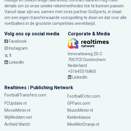
huidige en toekomstige Skill levels, contract data en nog meer
details om zo onze unieke rekenmethodes toe te kunnen passen.
Vanuit daar zijn we, samen met onze partner SciSports, in staat
om een eigen transferwaarde voorspelling te doen en dat voor alle
voetballers in de grootste competities wereldwijd.
Volg ons op social media
Corporate & Media
Facebook
Instagram
Innovatieweg 20-C
X
7007CD Doetinchem
LinkedIn
Nederland
+31645516860
LinkedIn
Realtimes | Publishing Network
FootballTransfers.com
FootballCritic.com
FCUpdate.nl
GPFans.com
MovieMeter.nl
MusicMeter.nl
WijWedden.net
Kelderklasse
Anfield Watch
MeeMetOranje.nl