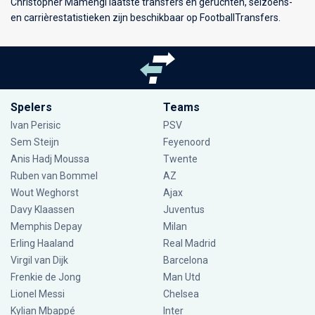
Christopher Mamengi laatste transfers en geruchten, seizoens-
en carrièrestatistieken zijn beschikbaar op FootballTransfers.
Spelers
Teams
Ivan Perisic
PSV
Sem Steijn
Feyenoord
Anis Hadj Moussa
Twente
Ruben van Bommel
AZ
Wout Weghorst
Ajax
Davy Klaassen
Juventus
Memphis Depay
Milan
Erling Haaland
Real Madrid
Virgil van Dijk
Barcelona
Frenkie de Jong
Man Utd
Lionel Messi
Chelsea
Kylian Mbappé
Inter