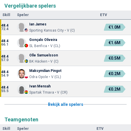
Vergelijkbare spelers
Skill
Speler
ETV
Ian James
48.4
€1.0M
72.4
Sporting Kansas City • V (C)
Gonçalo Oliveira
48.4
€1.6M
66.1
SL Benfica • V (CL)
Olle Samuelsson
48.4
€0.5M
57.0
BK Häcken • V (C)
Maksymilian Pingot
48.4
€0.2M
54.9
Odra Opole • V (CL)
Ivan Mensah
48.4
€0.2M
55.5
Spartak Trnava • V (CR)
Bekijk alle spelers
Teamgenoten
Skill
Speler
ETV