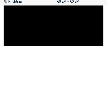
Prishtina
€0.2M – €0.3M