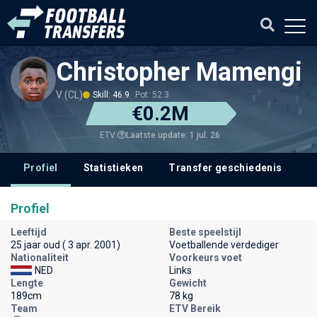
Christopher Mamengi
V (CL)
Skill: 46.9
Pot: 52.3
€0.2M
Laatste update: 1 jul. 26
ETV
Profiel
Statistieken
Transfer geschiedenis
V
Profiel
Leeftijd
Beste speelstijl
25 jaar oud ( 3 apr. 2001)
Voetballende verdediger
Nationaliteit
Voorkeurs voet
NED
Links
Lengte
Gewicht
189cm
78 kg
Team
ETV Bereik