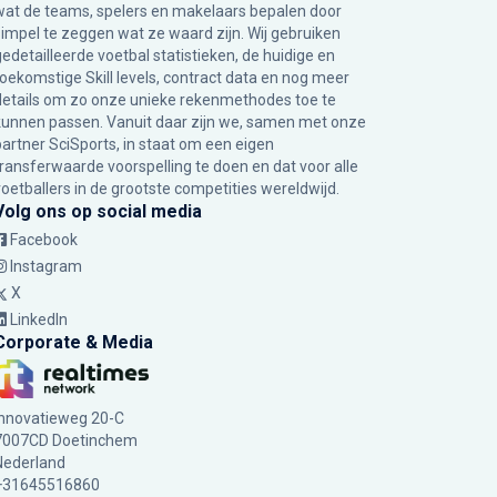
wat de teams, spelers en makelaars bepalen door
simpel te zeggen wat ze waard zijn. Wij gebruiken
gedetailleerde voetbal statistieken, de huidige en
toekomstige Skill levels, contract data en nog meer
details om zo onze unieke rekenmethodes toe te
kunnen passen. Vanuit daar zijn we, samen met onze
partner SciSports, in staat om een eigen
transferwaarde voorspelling te doen en dat voor alle
voetballers in de grootste competities wereldwijd.
Volg ons op social media
Facebook
Instagram
X
LinkedIn
Corporate & Media
Innovatieweg 20-C
7007CD Doetinchem
Nederland
+31645516860