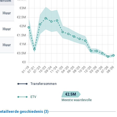
sfersom
Huur
Huur
Huur
Transfersommen
€2.5M
ETV
Meeste waardevolle
etailleerde geschiedenis (3)