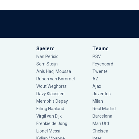
Spelers
Teams
Ivan Perisic
PSV
Sem Steijn
Feyenoord
Anis Hadj Moussa
Twente
Ruben van Bommel
AZ
Wout Weghorst
Ajax
Davy Klaassen
Juventus
Memphis Depay
Milan
Erling Haaland
Real Madrid
Virgil van Dijk
Barcelona
Frenkie de Jong
Man Utd
Lionel Messi
Chelsea
Kylian Mbappé
Inter