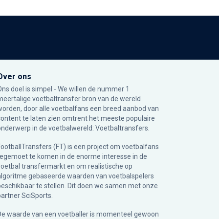
Over ons
Ons doel is simpel - We willen de nummer 1
meertalige voetbaltransfer bron van de wereld
worden, door alle voetbalfans een breed aanbod van
content te laten zien omtrent het meeste populaire
onderwerp in de voetbalwereld: Voetbaltransfers.
FootballTransfers (FT) is een project om voetbalfans
tegemoet te komen in de enorme interesse in de
voetbal transfermarkt en om realistische op
algoritme gebaseerde waarden van voetbalspelers
beschikbaar te stellen. Dit doen we samen met onze
partner
SciSports
.
De waarde van een voetballer is momenteel gewoon