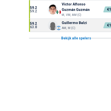
Víctor Alfonso
59.2
€
Guzmán Guzmán
59.2
M, VM, AM (C)
Guillermo Balzi
59.2
€
63.8
AM, M (C)
Bekijk alle spelers