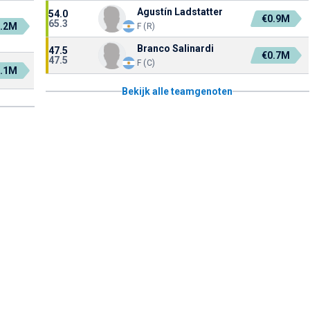
Agustín Ladstatter
54.0
€0.9M
65.3
1.2M
F (R)
Branco Salinardi
47.5
€0.7M
47.5
F (C)
1.1M
Bekijk alle teamgenoten