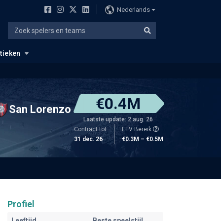
Nederlands
stieken
€0.4M
San Lorenzo
Laatste update: 2 aug. 26
Contract tot
ETV Bereik
31 dec. 26
€0.3M – €0.5M
Profiel
Leeftijd
Beste speelstijl