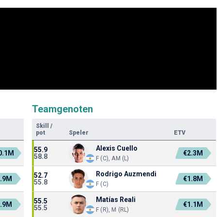
Teamgenoten
Skill
/
pot
Speler
ETV
Alexis Cuello
55.9
0.1M
€2.3M
58.8
F (C), AM (L)
Rodrigo Auzmendi
52.7
5.9M
€1.8M
55.8
F (C)
Matías Reali
55.5
2.9M
€1.1M
55.5
F (R), M (RL)