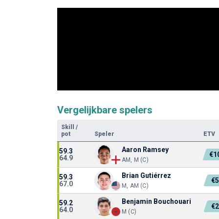
Vergelijkbare spelers
Skill
/
pot
Speler
ETV
Aaron Ramsey
59.3
€1
64.9
AM, M (C)
Brian Gutiérrez
59.3
€
67.0
M, AM (C)
Benjamin Bouchouari
59.2
€
64.0
M (C)