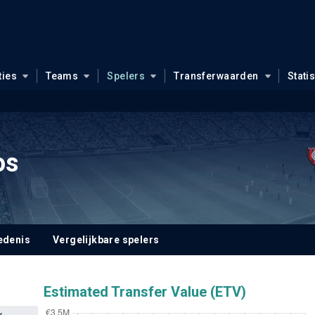
ties
Teams
Spelers
Transferwaarden
Stati
os
edenis
Vergelijkbare spelers
Estimated Transfer Value (ETV)