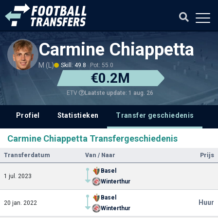
Carmine Chiappetta
M (L)
Skill: 49.8
Pot: 55.0
€0.2M
Laatste update: 1 aug. 26
ETV
Profiel
Statistieken
Transfer geschiedenis
Carmine Chiappetta Transfergeschiedenis
Transferdatum
Van / Naar
Prijs
Basel
1 jul. 2023
Winterthur
Basel
Huur
20 jan. 2022
Winterthur