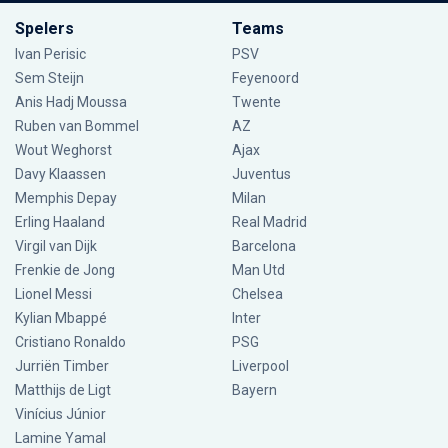
Spelers
Teams
Ivan Perisic
PSV
Sem Steijn
Feyenoord
Anis Hadj Moussa
Twente
Ruben van Bommel
AZ
Wout Weghorst
Ajax
Davy Klaassen
Juventus
Memphis Depay
Milan
Erling Haaland
Real Madrid
Virgil van Dijk
Barcelona
Frenkie de Jong
Man Utd
Lionel Messi
Chelsea
Kylian Mbappé
Inter
Cristiano Ronaldo
PSG
Jurriën Timber
Liverpool
Matthijs de Ligt
Bayern
Vinícius Júnior
Lamine Yamal