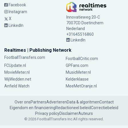
Facebook
Instagram
Innovatieweg 20-C
X
7007CD Doetinchem
LinkedIn
Nederland
+31645516860
LinkedIn
Realtimes | Publishing Network
FootballTransfers.com
FootballCritic.com
FCUpdate.nl
GPFans.com
MovieMeter.nl
MusicMeter.nl
WijWedden.net
Kelderklasse
Anfield Watch
MeeMetOranje.nl
Over ons
Partners
Adverteren
Data & algoritmen
Contact
Eigendom en financiering
Redactioneel beleid
Correctiebeleid
Privacy policy
Disclaimer
Auteurs
© 2026 FootballTransfers Inc.
All rights reserved.