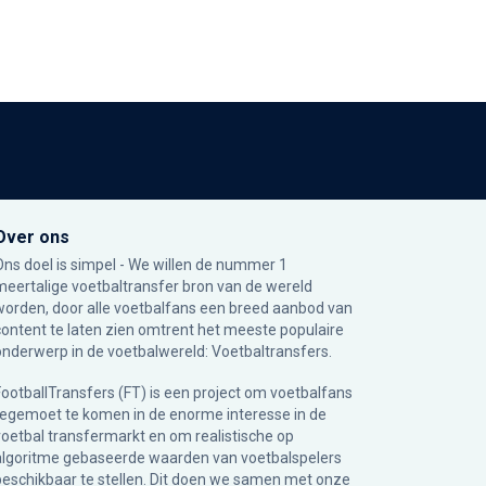
Over ons
Ons doel is simpel - We willen de nummer 1
meertalige voetbaltransfer bron van de wereld
worden, door alle voetbalfans een breed aanbod van
content te laten zien omtrent het meeste populaire
onderwerp in de voetbalwereld: Voetbaltransfers.
FootballTransfers (FT) is een project om voetbalfans
tegemoet te komen in de enorme interesse in de
voetbal transfermarkt en om realistische op
algoritme gebaseerde waarden van voetbalspelers
beschikbaar te stellen. Dit doen we samen met onze