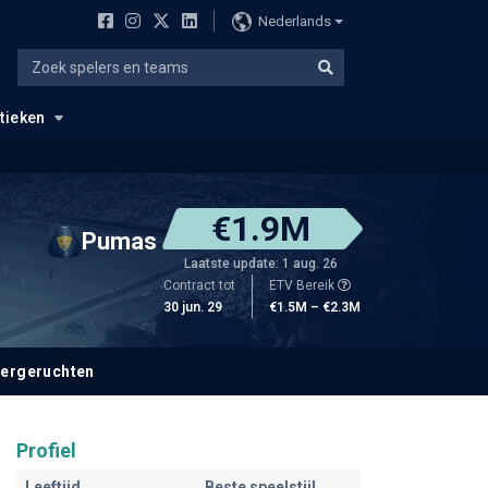
Nederlands
stieken
€1.9M
Pumas
Laatste update: 1 aug. 26
Contract tot
ETV Bereik
30 jun. 29
€1.5M – €2.3M
fergeruchten
Profiel
Leeftijd
Beste speelstijl