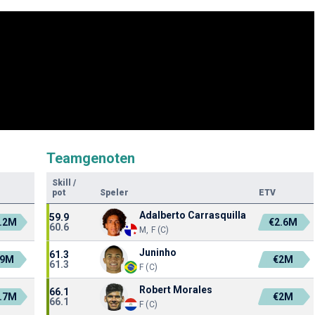
Teamgenoten
Skill
/
pot
Speler
ETV
Adalberto Carrasquilla
59.9
.2M
€2.6M
60.6
M, F (C)
Juninho
61.3
.9M
€2M
61.3
F (C)
Robert Morales
66.1
.7M
€2M
66.1
F (C)