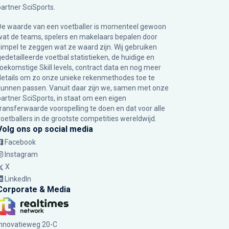
partner
SciSports
.
De waarde van een voetballer is momenteel gewoon
wat de teams, spelers en makelaars bepalen door
simpel te zeggen wat ze waard zijn. Wij gebruiken
gedetailleerde voetbal statistieken, de huidige en
toekomstige Skill levels, contract data en nog meer
details om zo onze unieke rekenmethodes toe te
kunnen passen. Vanuit daar zijn we, samen met onze
partner SciSports, in staat om een eigen
transferwaarde voorspelling te doen en dat voor alle
voetballers in de grootste competities wereldwijd.
Volg ons op social media
Facebook
Instagram
X
LinkedIn
Corporate & Media
Innovatieweg 20-C