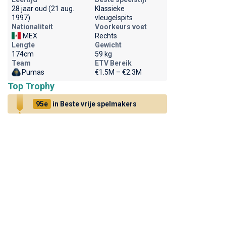
28 jaar oud (21 aug.
Klassieke
1997)
vleugelspits
Nationaliteit
Voorkeurs voet
MEX
Rechts
Lengte
Gewicht
174cm
59 kg
Team
ETV Bereik
Pumas
€1.5M – €2.3M
Top Trophy
95e
in Beste vrije spelmakers