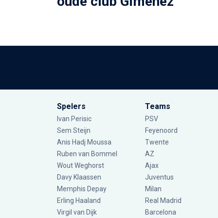
oude club Giménez
Spelers
Teams
Ivan Perisic
PSV
Sem Steijn
Feyenoord
Anis Hadj Moussa
Twente
Ruben van Bommel
AZ
Wout Weghorst
Ajax
Davy Klaassen
Juventus
Memphis Depay
Milan
Erling Haaland
Real Madrid
Virgil van Dijk
Barcelona