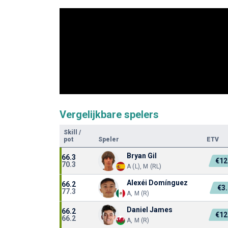
Vergelijkbare spelers
Skill
/
pot
Speler
ETV
Bryan Gil
66.3
€12
70.3
A (L), M (RL)
Alexéi Domínguez
66.2
€3
77.3
A, M (R)
Daniel James
66.2
€12
66.2
A, M (R)