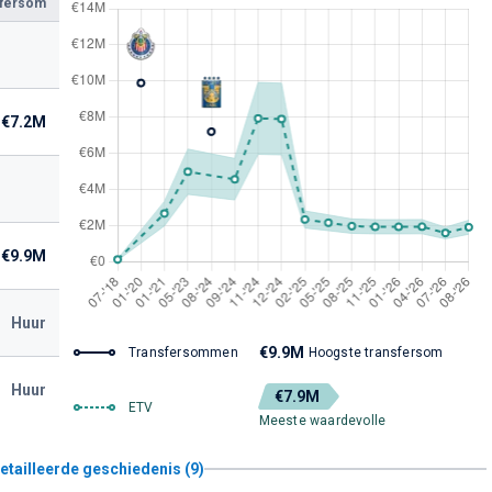
sfersom
€7.2M
€9.9M
Huur
€9.9M
Transfersommen
Hoogste transfersom
Huur
€7.9M
ETV
Meeste waardevolle
etailleerde geschiedenis (9)