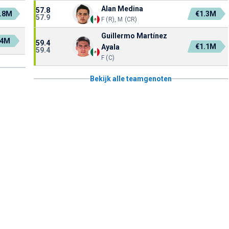
Alan Medina
57.8
.8M
€1.3M
57.9
F (R), M (CR)
Guillermo Martínez
.4M
59.4
€1.1M
Ayala
59.4
F (C)
Bekijk alle teamgenoten