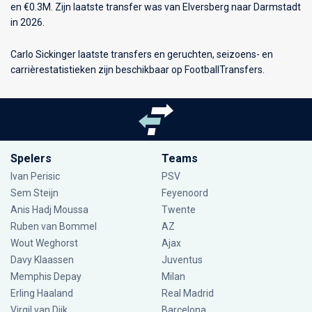
en €0.3M. Zijn laatste transfer was van Elversberg naar Darmstadt
in 2026.
Carlo Sickinger laatste transfers en geruchten, seizoens- en
carrièrestatistieken zijn beschikbaar op FootballTransfers.
Spelers
Teams
Ivan Perisic
PSV
Sem Steijn
Feyenoord
Anis Hadj Moussa
Twente
Ruben van Bommel
AZ
Wout Weghorst
Ajax
Davy Klaassen
Juventus
Memphis Depay
Milan
Erling Haaland
Real Madrid
Virgil van Dijk
Barcelona