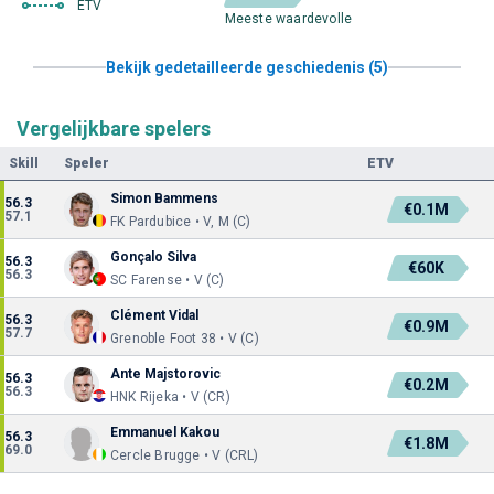
ETV
Meeste waardevolle
Bekijk gedetailleerde geschiedenis (5)
Vergelijkbare spelers
Skill
Speler
ETV
Simon Bammens
56.3
€0.1M
57.1
FK Pardubice • V, M (C)
Gonçalo Silva
56.3
€60K
56.3
SC Farense • V (C)
Clément Vidal
56.3
€0.9M
57.7
Grenoble Foot 38 • V (C)
Ante Majstorovic
56.3
€0.2M
56.3
HNK Rijeka • V (CR)
Emmanuel Kakou
56.3
€1.8M
69.0
Cercle Brugge • V (CRL)