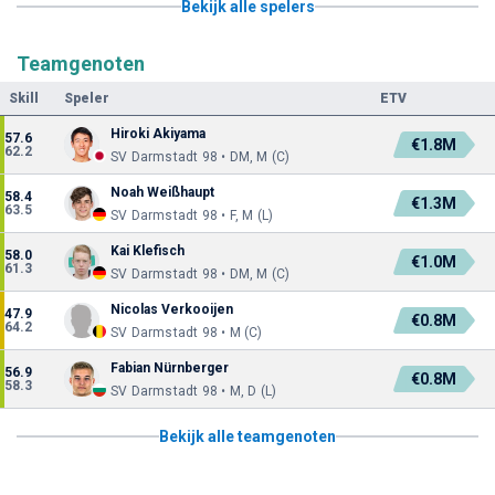
Bekijk alle spelers
Teamgenoten
Skill
Speler
ETV
Hiroki Akiyama
57.6
€1.8M
62.2
SV Darmstadt 98 • DM, M (C)
Noah Weißhaupt
58.4
€1.3M
63.5
SV Darmstadt 98 • F, M (L)
Kai Klefisch
58.0
€1.0M
61.3
SV Darmstadt 98 • DM, M (C)
Nicolas Verkooijen
47.9
€0.8M
64.2
SV Darmstadt 98 • M (C)
Fabian Nürnberger
56.9
€0.8M
58.3
SV Darmstadt 98 • M, D (L)
Bekijk alle teamgenoten