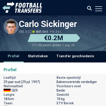
Carlo Sickinger
VM, V (C)
Skill: 54.0
Pot: 54.1
€0.2M
Laatste update: 1 aug. 26
ETV
Profiel
Statistieken
Transfer geschiedenis
V
Profiel
Leeftijd
Beste speelstijl
29 jaar oud (29 jul. 1997)
Balveroverende verdediger
Nationaliteit
Voorkeurs voet
GER
Beide
Lengte
Gewicht
183cm
74 kg
Team
ETV Bereik