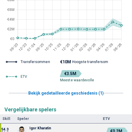
€10M
Transfersommen
Hoogste transfersom
€3.5M
ETV
Meeste waardevolle
Bekijk gedetailleerde geschiedenis (1)
Vergelijkbare spelers
Skill
Speler
ETV
Igor Kharatin
54.3
€0.2M