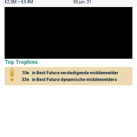
€2.3M – €3.4M
30 jun. 31
Top Trophies
10e
in Best Future verdedigende middenvelder
33e
in Best Future dynamische middenvelders