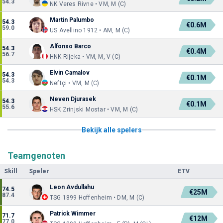
54.3
NK Veres Rivne • VM, M (C)
Martin Palumbo
54.3
€0.6M
59.0
US Avellino 1912 • AM, M (C)
Alfonso Barco
54.3
€0.4M
56.7
HNK Rijeka • VM, M, V (C)
Elvin Camalov
54.3
€0.1M
54.3
Neftçi • VM, M (C)
Neven Djurasek
54.3
€0.1M
55.6
HSK Zrinjski Mostar • VM, M (C)
Bekijk alle spelers
Teamgenoten
Skill
Speler
ETV
Leon Avdullahu
74.5
€25M
87.4
TSG 1899 Hoffenheim • DM, M (C)
Patrick Wimmer
71.7
€12M
77.0