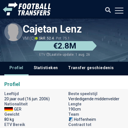
Cajetan Lenz
VM (C)
Skill: 52.4
Pot: 75.1
€2.8M
Laatste update: 1 aug. 26
ETV
Profiel
Statistieken
Transfer geschiedenis
V
Profiel
Leeftijd
Beste speelstijl
20 jaar oud (16 jun. 2006)
Verdedigende middenvelder
Nationaliteit
Lengte
GER
190cm
Gewicht
Team
80 kg
Hoffenheim
ETV Bereik
Contract tot