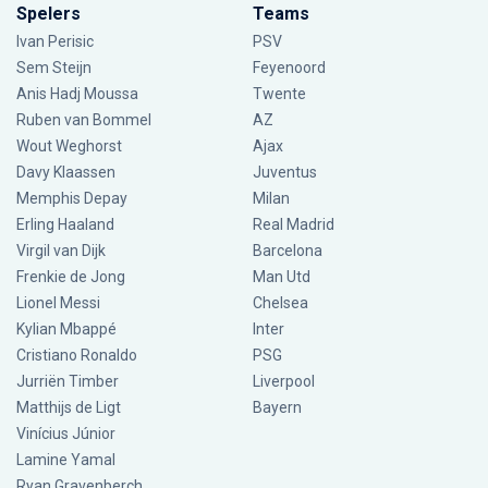
Spelers
Teams
Ivan Perisic
PSV
Sem Steijn
Feyenoord
Anis Hadj Moussa
Twente
Ruben van Bommel
AZ
Wout Weghorst
Ajax
Davy Klaassen
Juventus
Memphis Depay
Milan
Erling Haaland
Real Madrid
Virgil van Dijk
Barcelona
Frenkie de Jong
Man Utd
Lionel Messi
Chelsea
Kylian Mbappé
Inter
Cristiano Ronaldo
PSG
Jurriën Timber
Liverpool
Matthijs de Ligt
Bayern
Vinícius Júnior
Lamine Yamal
Ryan Gravenberch