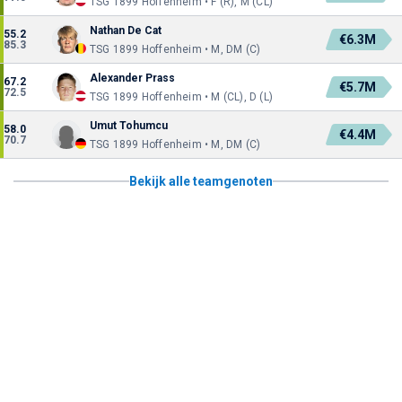
TSG 1899 Hoffenheim • F (R), M (CL)
Nathan De Cat
55.2
€6.3M
85.3
TSG 1899 Hoffenheim • M, DM (C)
Alexander Prass
67.2
€5.7M
72.5
TSG 1899 Hoffenheim • M (CL), D (L)
Umut Tohumcu
58.0
€4.4M
70.7
TSG 1899 Hoffenheim • M, DM (C)
Bekijk alle teamgenoten