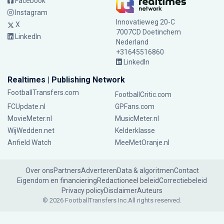
Facebook
Instagram
Innovatieweg 20-C
X
7007CD Doetinchem
LinkedIn
Nederland
+31645516860
LinkedIn
Realtimes | Publishing Network
FootballTransfers.com
FootballCritic.com
FCUpdate.nl
GPFans.com
MovieMeter.nl
MusicMeter.nl
WijWedden.net
Kelderklasse
Anfield Watch
MeeMetOranje.nl
Over ons
Partners
Adverteren
Data & algoritmen
Contact
Eigendom en financiering
Redactioneel beleid
Correctiebeleid
Privacy policy
Disclaimer
Auteurs
© 2026 FootballTransfers Inc.
All rights reserved.