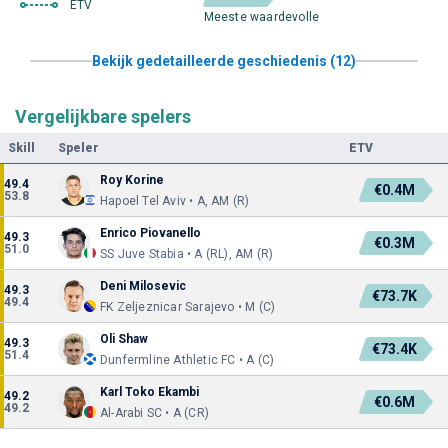
ETV
Meeste waardevolle
Bekijk gedetailleerde geschiedenis (12)
Vergelijkbare spelers
Skill
Speler
ETV
Roy Korine
49.4
€0.4M
53.8
Hapoel Tel Aviv • A, AM (R)
Enrico Piovanello
49.3
€0.3M
51.0
SS Juve Stabia • A (RL), AM (R)
Deni Milosevic
49.3
€73.7K
49.4
FK Zeljeznicar Sarajevo • M (C)
Oli Shaw
49.3
€73.4K
51.4
Dunfermline Athletic FC • A (C)
Karl Toko Ekambi
49.2
€0.6M
49.2
Al-Arabi SC • A (CR)