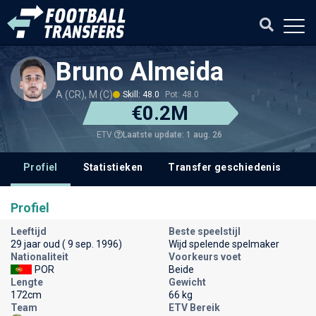
Bruno Almeida
A (CR), M (C)
Skill: 48.0
Pot: 48.0
€0.2M
Laatste update: 1 aug. 26
ETV
Profiel
Statistieken
Transfer geschiedenis
V
Profiel
Leeftijd
Beste speelstijl
29 jaar oud ( 9 sep. 1996)
Wijd spelende spelmaker
Nationaliteit
Voorkeurs voet
POR
Beide
Lengte
Gewicht
172cm
66 kg
Team
ETV Bereik