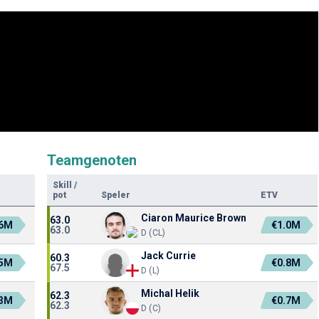
Teamgenoten
Skill
/
pot
Speler
ETV
Ciaron Maurice Brown
63.0
.6M
€1.0M
63.0
D (CL)
Jack Currie
60.3
.5M
€0.8M
67.5
D (L)
Michal Helik
62.3
.3M
€0.7M
62.3
D (C)