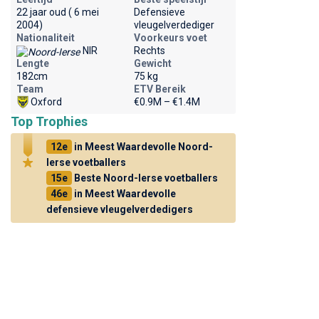
22 jaar oud ( 6 mei
Defensieve
2004)
vleugelverdediger
Nationaliteit
Voorkeurs voet
NIR
Rechts
Lengte
Gewicht
182cm
75 kg
Team
ETV Bereik
Oxford
€0.9M – €1.4M
Top Trophies
12e
in Meest Waardevolle Noord-
Ierse voetballers
15e
Beste Noord-Ierse voetballers
46e
in Meest Waardevolle
defensieve vleugelverdedigers