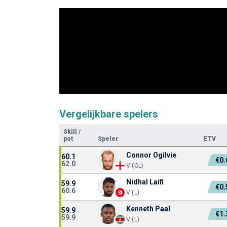
Vergelijkbare spelers
Skill
/
pot
Speler
ETV
Connor Ogilvie
60.1
€0
62.0
V (CL)
Nidhal Laifi
59.9
€0
60.6
V (L)
Kenneth Paal
59.9
€1
59.9
V (L)