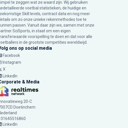
simpel te zeggen wat ze waard zijn. Wij gebruiken
gedetailleerde voetbal statistieken, de huidige en
toekomstige Skill levels, contract data en nog meer
details om zo onze unieke rekenmethodes toe te
kunnen passen. Vanuit daar zijn we, samen met onze
partner SciSports, in staat om een eigen
transferwaarde voorspelling te doen en dat voor alle
voetballers in de grootste competities wereldwijd.
Volg ons op social media
Facebook
Instagram
X
LinkedIn
Corporate & Media
Innovatieweg 20-C
7007CD Doetinchem
Nederland
+31645516860
LinkedIn