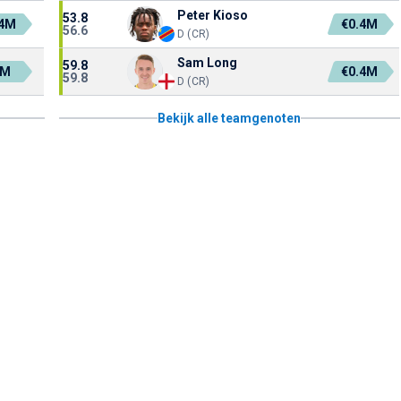
Peter Kioso
53.8
.4M
€0.4M
56.6
D (CR)
Sam Long
59.8
1M
€0.4M
59.8
D (CR)
Bekijk alle teamgenoten