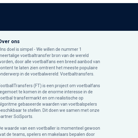
Over ons
Ons doel is simpel - We willen de nummer 1
meertalige voetbaltransfer bron van de wereld
worden, door alle voetbalfans een breed aanbod van
content te laten zien omtrent het meeste populaire
onderwerp in de voetbalwereld: Voetbaltransfers.
FootballTransfers (FT) is een project om voetbalfans
tegemoet te komen in de enorme interesse in de
voetbal transfermarkt en om realistische op
algoritme gebaseerde waarden van voetbalspelers
beschikbaar te stellen. Dit doen we samen met onze
partner
SciSports
.
De waarde van een voetballer is momenteel gewoon
wat de teams, spelers en makelaars bepalen door