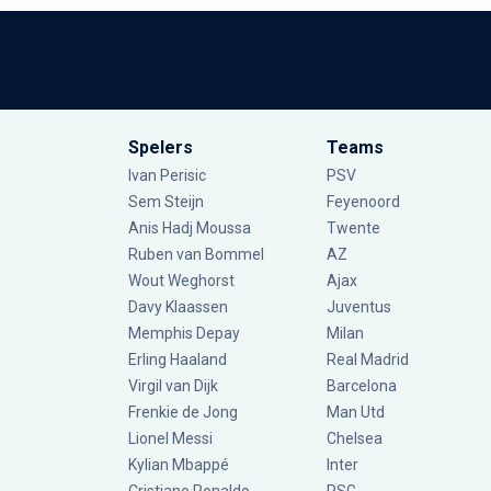
Spelers
Teams
Ivan Perisic
PSV
Sem Steijn
Feyenoord
Anis Hadj Moussa
Twente
Ruben van Bommel
AZ
Wout Weghorst
Ajax
Davy Klaassen
Juventus
Memphis Depay
Milan
Erling Haaland
Real Madrid
Virgil van Dijk
Barcelona
Frenkie de Jong
Man Utd
Lionel Messi
Chelsea
Kylian Mbappé
Inter