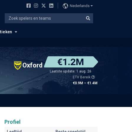
Nederlands
stieken
€1.2M
Oxford
Laatste update: 1 aug. 26
ETV Bereik
€0.9M – €1.4M
Profiel
Leeftijd
Beste speelstijl