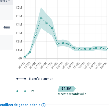
sfersom
Huur
Transfersommen
€4.8M
ETV
Meeste waardevolle
etailleerde geschiedenis (2)