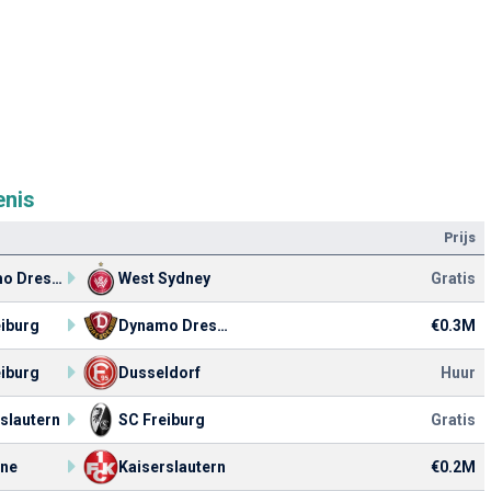
enis
Prijs
Dynamo Dresden
West Sydney
Gratis
eiburg
Dynamo Dresden
€0.3M
eiburg
Dusseldorf
Huur
slautern
SC Freiburg
Gratis
ane
Kaiserslautern
€0.2M