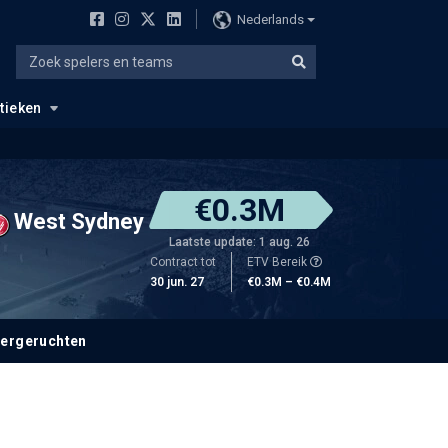
Nederlands
stieken
€0.3M
West Sydney
Laatste update: 1 aug. 26
Contract tot
ETV Bereik
30 jun. 27
€0.3M – €0.4M
fergeruchten