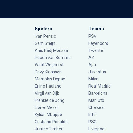
Spelers
Teams
Ivan Perisic
PSV
Sem Steijn
Feyenoord
Anis Hadj Moussa
Twente
Ruben van Bommel
AZ
Wout Weghorst
Ajax
Davy Klaassen
Juventus
Memphis Depay
Milan
Erling Haaland
Real Madrid
Virgil van Dijk
Barcelona
Frenkie de Jong
Man Utd
Lionel Messi
Chelsea
Kylian Mbappé
Inter
Cristiano Ronaldo
PSG
Jurriën Timber
Liverpool