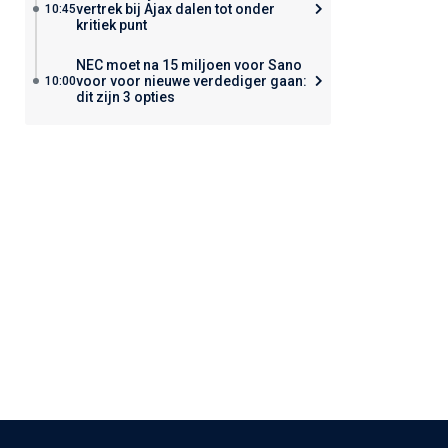
vertrek bij Ajax dalen tot onder
10:45
kritiek punt
NEC moet na 15 miljoen voor Sano
voor voor nieuwe verdediger gaan:
10:00
dit zijn 3 opties