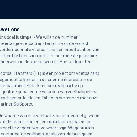
Over ons
Ons doel is simpel - We willen de nummer 1
meertalige voetbaltransfer bron van de wereld
worden, door alle voetbalfans een breed aanbod van
content te laten zien omtrent het meeste populaire
onderwerp in de voetbalwereld: Voetbaltransfers.
FootballTransfers (FT) is een project om voetbalfans
tegemoet te komen in de enorme interesse in de
voetbal transfermarkt en om realistische op
algoritme gebaseerde waarden van voetbalspelers
beschikbaar te stellen. Dit doen we samen met onze
partner
SciSports
.
De waarde van een voetballer is momenteel gewoon
wat de teams, spelers en makelaars bepalen door
simpel te zeggen wat ze waard zijn. Wij gebruiken
gedetailleerde voetbal statistieken, de huidige en