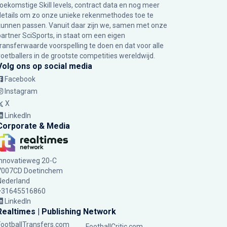
toekomstige Skill levels, contract data en nog meer
details om zo onze unieke rekenmethodes toe te
kunnen passen. Vanuit daar zijn we, samen met onze
partner SciSports, in staat om een eigen
transferwaarde voorspelling te doen en dat voor alle
voetballers in de grootste competities wereldwijd.
Volg ons op social media
Facebook
Instagram
X
LinkedIn
Corporate & Media
Innovatieweg 20-C
7007CD Doetinchem
Nederland
+31645516860
LinkedIn
Realtimes | Publishing Network
FootballTransfers.com
FootballCritic.com