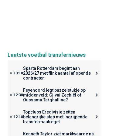
Laatste voetbal transfernieuws
Sparta Rotterdam begint aan
2026/27 met flink aantal aflopende
13:18
contracten
Feyenoord legt puzzelstukje op
middenveld: Gjivai Zechiël of
12:38
Oussama Targhalline?
Topclubs Eredivisie zetten
belangrijke stap met ingrijpende
12:10
transfermaatregel
Kenneth Taylor ziet marktwaarde na