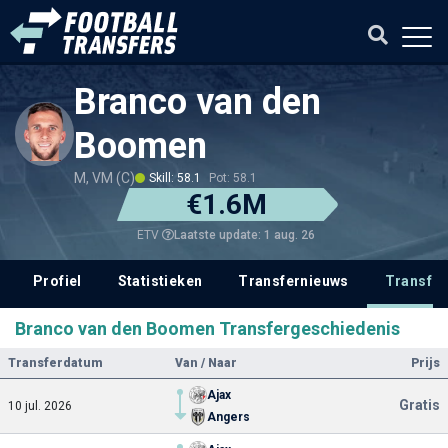
Branco van den
Boomen
M, VM (C)
Skill: 58.1
Pot: 58.1
€1.6M
Laatste update: 1 aug. 26
ETV
Profiel
Statistieken
Transfernieuws
Transfer
Branco van den Boomen Transfergeschiedenis
Transferdatum
Van / Naar
Prijs
Ajax
Gratis
10 jul. 2026
Angers