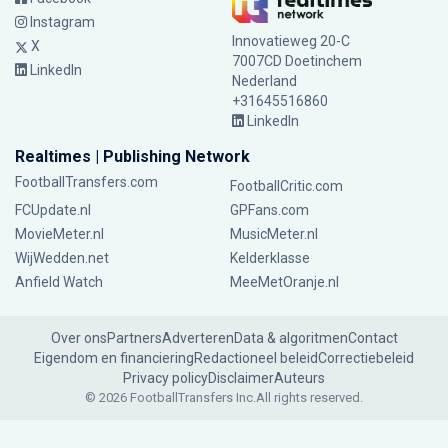
Instagram
Innovatieweg 20-C
X
7007CD Doetinchem
LinkedIn
Nederland
+31645516860
LinkedIn
Realtimes | Publishing Network
FootballTransfers.com
FootballCritic.com
FCUpdate.nl
GPFans.com
MovieMeter.nl
MusicMeter.nl
WijWedden.net
Kelderklasse
Anfield Watch
MeeMetOranje.nl
Over ons
Partners
Adverteren
Data & algoritmen
Contact
Eigendom en financiering
Redactioneel beleid
Correctiebeleid
Privacy policy
Disclaimer
Auteurs
© 2026 FootballTransfers Inc.
All rights reserved.