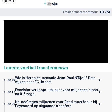
1 jul. 2011
Ajax
€0.7M
Totale transfersommen:
Laatste voetbal transfernieuws
Wie is Heracles-sensatie Jean-Paul N'Djoli? Data
22:49
wijzen naar FC Utrecht
Excelsior verkoopt uitblinker voor miljoenen direct
22:12
na 0-5 zege
Na 'nee' tegen miljoenen voor Read moet focus bij
22:00
Feyenoord op uitgaande transfers