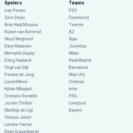
Spelers
Teams
Ivan Perisic
PSV
Sem Steijn
Feyenoord
Anis Hadj Moussa
Twente
Ruben van Bommel
AZ
Wout Weghorst
Ajax
Davy Klaassen
Juventus
Memphis Depay
Milan
Erling Haaland
Real Madrid
Virgil van Dijk
Barcelona
Frenkie de Jong
Man Utd
Lionel Messi
Chelsea
Kylian Mbappé
Inter
Cristiano Ronaldo
PSG
Jurriën Timber
Liverpool
Matthijs de Ligt
Bayern
Vinícius Júnior
Lamine Yamal
Ryan Gravenberch