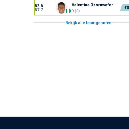
Valentine Ozornwafor
52.6
€
57.7
D (C)
Bekijk alle teamgenoten