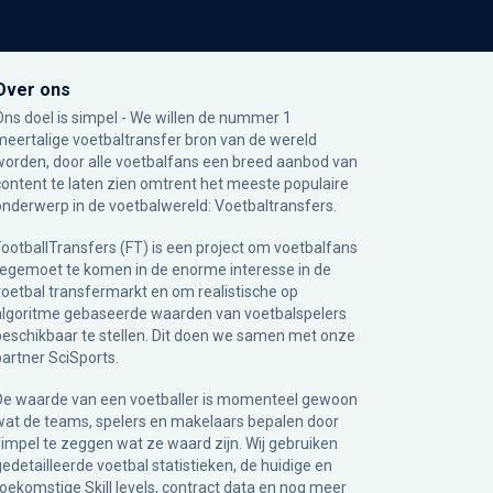
Over ons
Ons doel is simpel - We willen de nummer 1
meertalige voetbaltransfer bron van de wereld
worden, door alle voetbalfans een breed aanbod van
content te laten zien omtrent het meeste populaire
onderwerp in de voetbalwereld: Voetbaltransfers.
FootballTransfers (FT) is een project om voetbalfans
tegemoet te komen in de enorme interesse in de
voetbal transfermarkt en om realistische op
algoritme gebaseerde waarden van voetbalspelers
beschikbaar te stellen. Dit doen we samen met onze
partner
SciSports
.
De waarde van een voetballer is momenteel gewoon
wat de teams, spelers en makelaars bepalen door
simpel te zeggen wat ze waard zijn. Wij gebruiken
gedetailleerde voetbal statistieken, de huidige en
toekomstige Skill levels, contract data en nog meer