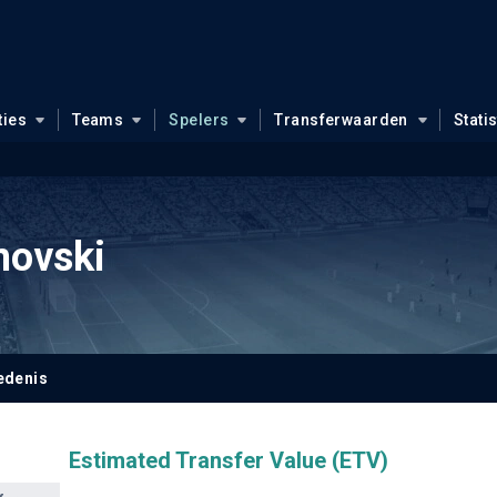
ties
Teams
Spelers
Transferwaarden
Stati
movski
edenis
Estimated Transfer Value (ETV)