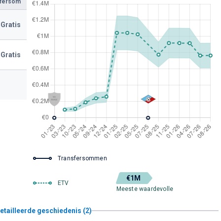
sfersom
Gratis
Gratis
Transfersommen
€1M
ETV
Meeste waardevolle
etailleerde geschiedenis (2)