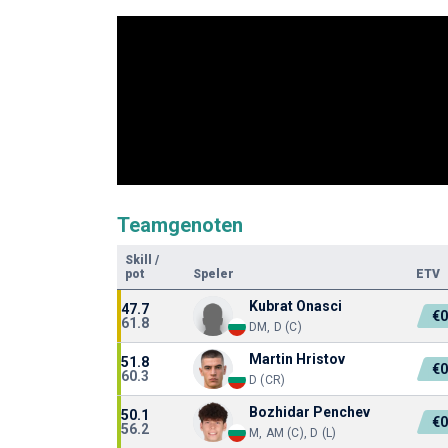
Teamgenoten
Skill
/
pot
Speler
ETV
Kubrat Onasci
47.7
€
61.8
DM, D (C)
Martin Hristov
51.8
€
60.3
D (CR)
Bozhidar Penchev
50.1
€
56.2
M, AM (C), D (L)