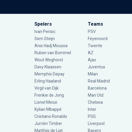
Spelers
Teams
Ivan Perisic
PSV
Sem Steijn
Feyenoord
Anis Hadj Moussa
Twente
Ruben van Bommel
AZ
Wout Weghorst
Ajax
Davy Klaassen
Juventus
Memphis Depay
Milan
Erling Haaland
Real Madrid
Virgil van Dijk
Barcelona
Frenkie de Jong
Man Utd
Lionel Messi
Chelsea
Kylian Mbappé
Inter
Cristiano Ronaldo
PSG
Jurriën Timber
Liverpool
Matthijs de Ligt
Bayern