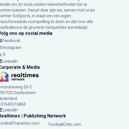
details om zo onze unieke rekenmethodes toe te
kunnen passen. Vanuit daar zijn we, samen met onze
partner SciSports, in staat om een eigen
transferwaarde voorspelling te doen en dat voor alle
voetballers in de grootste competities wereldwijd.
Volg ons op social media
Facebook
Instagram
X
LinkedIn
Corporate & Media
Innovatieweg 20-C
7007CD Doetinchem
Nederland
+31645516860
LinkedIn
Realtimes | Publishing Network
FootballTransfers.com
FootballCritic.com