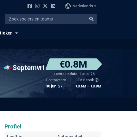
Nederlands
stieken
€0.8M
Septemvri
Laatste update: 1 aug. 26
Contract tot
ETV Bereik
30 jun. 27
€0.6M – €0.9M
Profiel
Leeftijd
Nationaliteit