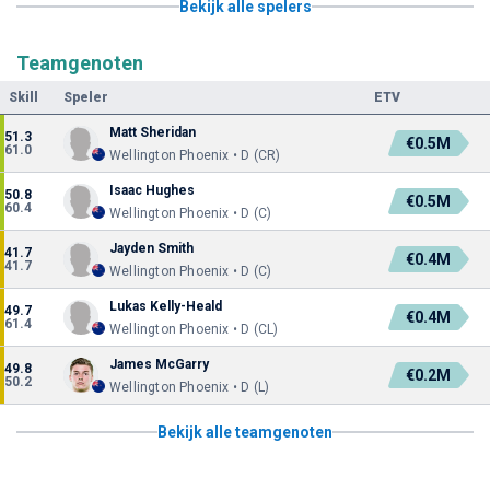
Bekijk alle spelers
Teamgenoten
Skill
Speler
ETV
Matt Sheridan
51.3
€0.5M
61.0
Wellington Phoenix • D (CR)
Isaac Hughes
50.8
€0.5M
60.4
Wellington Phoenix • D (C)
Jayden Smith
41.7
€0.4M
41.7
Wellington Phoenix • D (C)
Lukas Kelly-Heald
49.7
€0.4M
61.4
Wellington Phoenix • D (CL)
James McGarry
49.8
€0.2M
50.2
Wellington Phoenix • D (L)
Bekijk alle teamgenoten