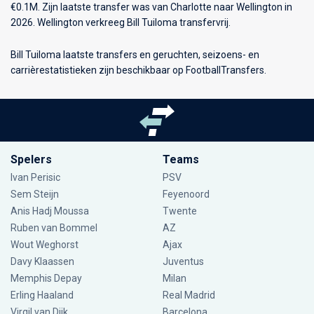
€0.1M. Zijn laatste transfer was van Charlotte naar Wellington in
2026. Wellington verkreeg Bill Tuiloma transfervrij.
Bill Tuiloma laatste transfers en geruchten, seizoens- en
carrièrestatistieken zijn beschikbaar op FootballTransfers.
Spelers
Teams
Ivan Perisic
PSV
Sem Steijn
Feyenoord
Anis Hadj Moussa
Twente
Ruben van Bommel
AZ
Wout Weghorst
Ajax
Davy Klaassen
Juventus
Memphis Depay
Milan
Erling Haaland
Real Madrid
Virgil van Dijk
Barcelona