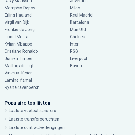
Davy Klaassen
Juventus
Memphis Depay
Milan
Erling Haaland
Real Madrid
Virgil van Dijk
Barcelona
Frenkie de Jong
Man Utd
Lionel Messi
Chelsea
Kylian Mbappé
Inter
Cristiano Ronaldo
PSG
Jurriën Timber
Liverpool
Matthijs de Ligt
Bayern
Vinícius Júnior
Lamine Yamal
Ryan Gravenberch
Populaire top lijsten
Laatste voetbaltransfers
Laatste transfergeruchten
Laatste contractverlengingen