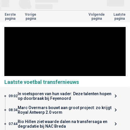
Eerste
Vorige
Volgende
Laatste
pagina
pagina
pagina
pagina
Laatste voetbal transfernieuws
In voetsporen van hun vader: Deze talenten hopen
09:02
op doorbraak bij Feyenoord
Marc Overmars bouwt aan groot project: zo krijgt
08:34
Royal Antwerp 2.0 vorm
Rio Hillen ziet waarde dalen na transfersaga en
07:44
degradatie bij NAC Breda