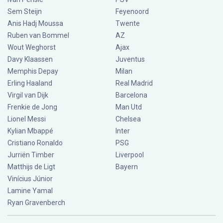
Sem Steijn
Feyenoord
Anis Hadj Moussa
Twente
Ruben van Bommel
AZ
Wout Weghorst
Ajax
Davy Klaassen
Juventus
Memphis Depay
Milan
Erling Haaland
Real Madrid
Virgil van Dijk
Barcelona
Frenkie de Jong
Man Utd
Lionel Messi
Chelsea
Kylian Mbappé
Inter
Cristiano Ronaldo
PSG
Jurriën Timber
Liverpool
Matthijs de Ligt
Bayern
Vinícius Júnior
Lamine Yamal
Ryan Gravenberch