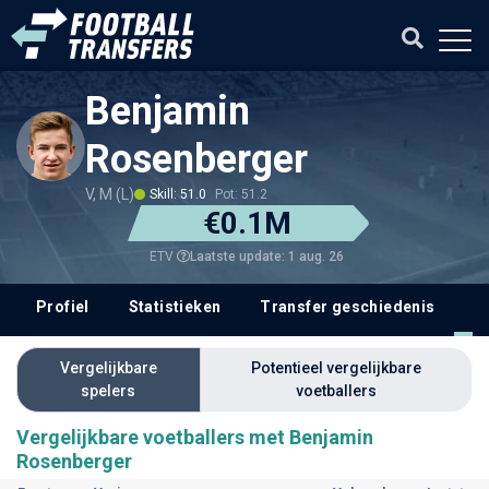
Benjamin
Rosenberger
V, M (L)
Skill: 51.0
Pot: 51.2
€0.1M
Laatste update: 1 aug. 26
ETV
Profiel
Statistieken
Transfer geschiedenis
V
Vergelijkbare
Potentieel vergelijkbare
spelers
voetballers
Vergelijkbare voetballers met Benjamin
Rosenberger