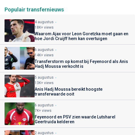
Populair transfernieuws
4 augustus
18K+ views
Waarom Ajax voor Leon Goretzka moet gaan en
hoe Jordi Cruijff hem kan overtuigen
6 augustus
14K+ views
Transferstorm op komst bij Feyenoord als Anis
Hadj Moussa verkocht is
5 augustus
13K+ views
Anis Hadj Moussa bereikt hoogste
transferwaarde ooit
6 augustus
7K+ views
Feyenoord en PSV zien waarde Lutsharel
Geertruida kelderen
2 augustus