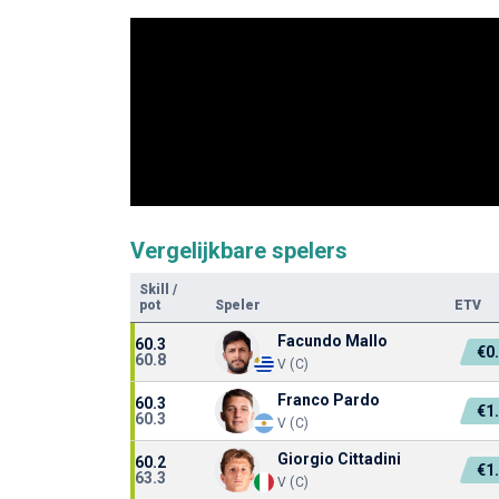
Vergelijkbare spelers
Skill
/
pot
Speler
ETV
Facundo Mallo
60.3
€0
60.8
V (C)
Franco Pardo
60.3
€1
60.3
V (C)
Giorgio Cittadini
60.2
€1
63.3
V (C)