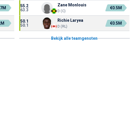
Zane Monlouis
55.2
.7M
€0.5M
63.3
D (C)
Richie Laryea
50.1
2M
€0.5M
50.1
D (RL)
Bekijk alle teamgenoten