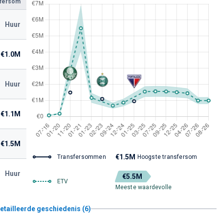
sfersom
Huur
€1.0M
Huur
€1.1M
€1.5M
€1.5M
Transfersommen
Hoogste transfersom
Huur
€5.5M
ETV
Meeste waardevolle
etailleerde geschiedenis (6)