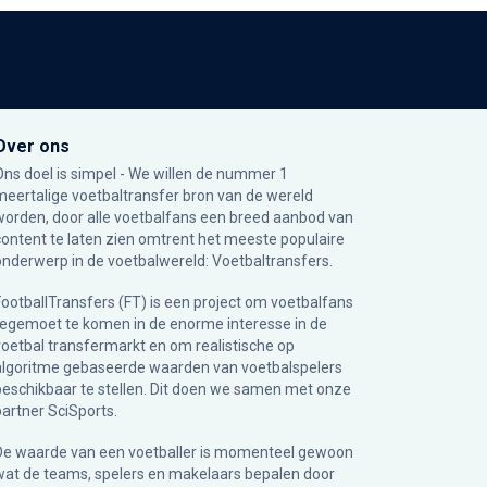
Over ons
Ons doel is simpel - We willen de nummer 1
meertalige voetbaltransfer bron van de wereld
worden, door alle voetbalfans een breed aanbod van
content te laten zien omtrent het meeste populaire
onderwerp in de voetbalwereld: Voetbaltransfers.
FootballTransfers (FT) is een project om voetbalfans
tegemoet te komen in de enorme interesse in de
voetbal transfermarkt en om realistische op
algoritme gebaseerde waarden van voetbalspelers
beschikbaar te stellen. Dit doen we samen met onze
partner
SciSports
.
De waarde van een voetballer is momenteel gewoon
wat de teams, spelers en makelaars bepalen door