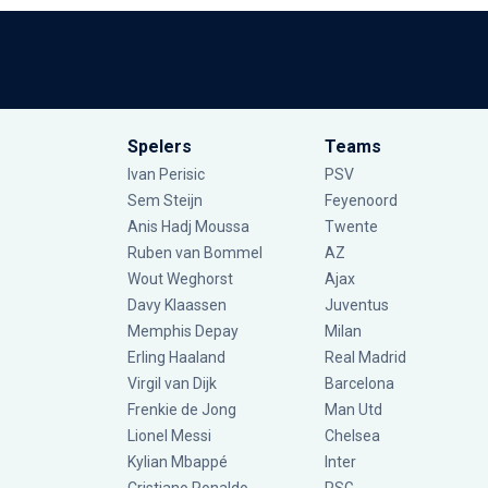
Spelers
Teams
Ivan Perisic
PSV
Sem Steijn
Feyenoord
Anis Hadj Moussa
Twente
Ruben van Bommel
AZ
Wout Weghorst
Ajax
Davy Klaassen
Juventus
Memphis Depay
Milan
Erling Haaland
Real Madrid
Virgil van Dijk
Barcelona
Frenkie de Jong
Man Utd
Lionel Messi
Chelsea
Kylian Mbappé
Inter