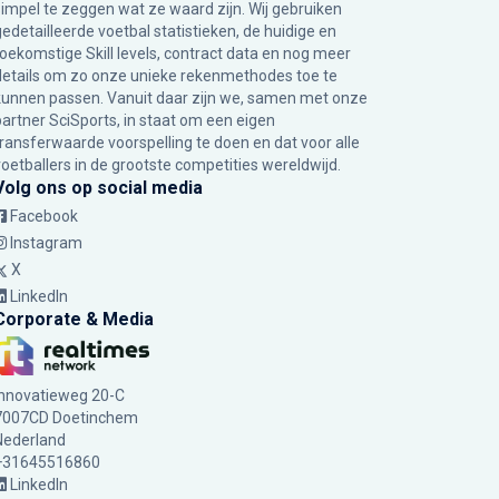
simpel te zeggen wat ze waard zijn. Wij gebruiken
gedetailleerde voetbal statistieken, de huidige en
toekomstige Skill levels, contract data en nog meer
details om zo onze unieke rekenmethodes toe te
kunnen passen. Vanuit daar zijn we, samen met onze
partner SciSports, in staat om een eigen
transferwaarde voorspelling te doen en dat voor alle
voetballers in de grootste competities wereldwijd.
Volg ons op social media
Facebook
Instagram
X
LinkedIn
Corporate & Media
Innovatieweg 20-C
7007CD Doetinchem
Nederland
+31645516860
LinkedIn