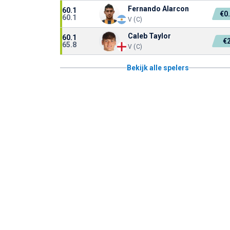
Fernando Alarcon
60.1
€0
60.1
V (C)
Caleb Taylor
60.1
€
65.8
V (C)
Bekijk alle spelers