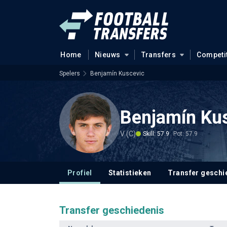
Home
Nieuws
Transfers
Competi
Spelers
Benjamín Kuscevic
Benjamín Ku
V (C)
Skill: 57.9
Pot: 57.9
Profiel
Statistieken
Transfer geschi
Transfer geschiedenis