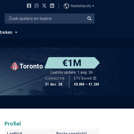
Nederlands
stieken
€1M
Toronto
Laatste update: 1 aug. 26
Contract tot
ETV Bereik
31 dec. 28
€0.8M – €1.2M
Profiel
Leeftijd
Beste speelstijl