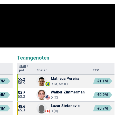
Teamgenoten
Skill
/
pot
Speler
ETV
Matheus Pereira
55.2
.7M
€1.1M
58.9
D, M, AM (L)
Walker Zimmerman
53.2
.4M
€0.9M
53.2
D (C)
Lazar Stefanovic
48.6
.1M
€0.7M
65.3
D (C)