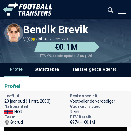
Bendik Brevik
V (C)
Skill: 46.7
Pot: 55.3
€0.1M
Laatste update: 2 aug. 26
ETV
Profiel
Statistieken
Transfer geschiedenis
V
Profiel
Leeftijd
Beste speelstijl
23 jaar oud ( 1 mrt. 2003)
Voetballende verdediger
Nationaliteit
Voorkeurs voet
NOR
Rechts
Team
ETV Bereik
Grorud
€97K – €0.1M