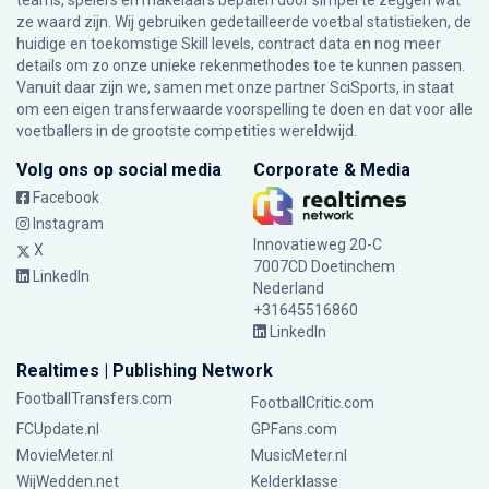
teams, spelers en makelaars bepalen door simpel te zeggen wat
ze waard zijn. Wij gebruiken gedetailleerde voetbal statistieken, de
huidige en toekomstige Skill levels, contract data en nog meer
details om zo onze unieke rekenmethodes toe te kunnen passen.
Vanuit daar zijn we, samen met onze partner SciSports, in staat
om een eigen transferwaarde voorspelling te doen en dat voor alle
voetballers in de grootste competities wereldwijd.
Volg ons op social media
Corporate & Media
Facebook
Instagram
Innovatieweg 20-C
X
7007CD Doetinchem
LinkedIn
Nederland
+31645516860
LinkedIn
Realtimes | Publishing Network
FootballTransfers.com
FootballCritic.com
FCUpdate.nl
GPFans.com
MovieMeter.nl
MusicMeter.nl
WijWedden.net
Kelderklasse