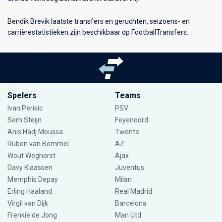
Bendik Brevik laatste transfers en geruchten, seizoens- en
carrièrestatistieken zijn beschikbaar op FootballTransfers.
Spelers
Teams
Ivan Perisic
PSV
Sem Steijn
Feyenoord
Anis Hadj Moussa
Twente
Ruben van Bommel
AZ
Wout Weghorst
Ajax
Davy Klaassen
Juventus
Memphis Depay
Milan
Erling Haaland
Real Madrid
Virgil van Dijk
Barcelona
Frenkie de Jong
Man Utd