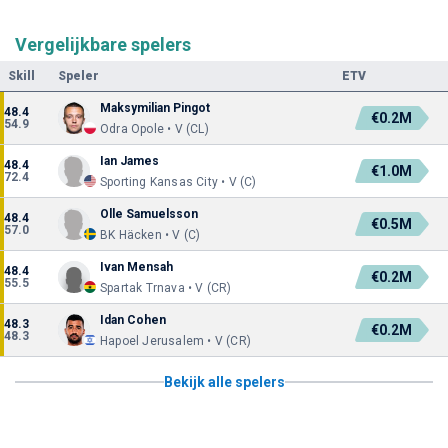
Vergelijkbare spelers
Skill
Speler
ETV
Maksymilian Pingot
48.4
€0.2M
54.9
Odra Opole • V (CL)
Ian James
48.4
€1.0M
72.4
Sporting Kansas City • V (C)
Olle Samuelsson
48.4
€0.5M
57.0
BK Häcken • V (C)
Ivan Mensah
48.4
€0.2M
55.5
Spartak Trnava • V (CR)
Idan Cohen
48.3
€0.2M
48.3
Hapoel Jerusalem • V (CR)
Bekijk alle spelers