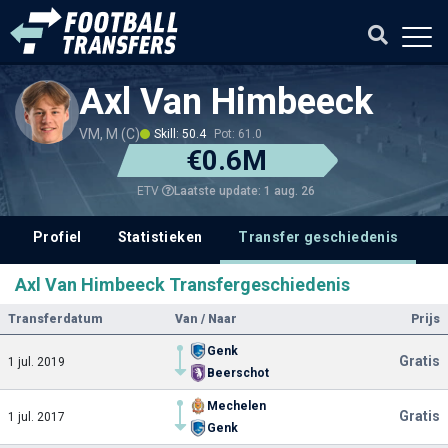
Axl Van Himbeeck
VM, M (C)
Skill: 50.4
Pot: 61.0
€0.6M
Laatste update: 1 aug. 26
ETV
Profiel
Statistieken
Transfer geschiedenis
Axl Van Himbeeck Transfergeschiedenis
Transferdatum
Van / Naar
Prijs
Genk
Gratis
1 jul. 2019
Beerschot
Mechelen
Gratis
1 jul. 2017
Genk