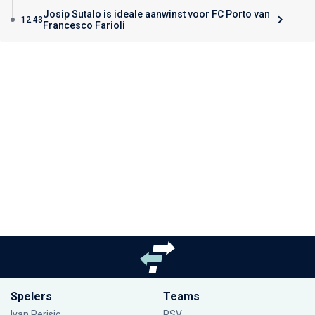
Josip Sutalo is ideale aanwinst voor FC Porto van
12:43
Francesco Farioli
Spelers
Teams
Ivan Perisic
PSV