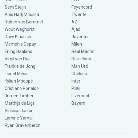
Sem Steijn
Feyenoord
Anis Hadj Moussa
Twente
Ruben van Bommel
AZ
Wout Weghorst
Ajax
Davy Klaassen
Juventus
Memphis Depay
Milan
Erling Haaland
Real Madrid
Virgil van Dijk
Barcelona
Frenkie de Jong
Man Utd
Lionel Messi
Chelsea
Kylian Mbappé
Inter
Cristiano Ronaldo
PSG
Jurriën Timber
Liverpool
Matthijs de Ligt
Bayern
Vinícius Júnior
Lamine Yamal
Ryan Gravenberch