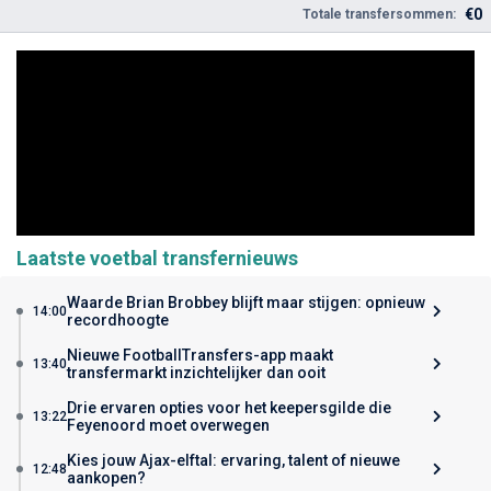
€0
Totale transfersommen:
Laatste voetbal transfernieuws
Waarde Brian Brobbey blijft maar stijgen: opnieuw
14:00
recordhoogte
Nieuwe FootballTransfers-app maakt
13:40
transfermarkt inzichtelijker dan ooit
Drie ervaren opties voor het keepersgilde die
13:22
Feyenoord moet overwegen
Kies jouw Ajax-elftal: ervaring, talent of nieuwe
12:48
aankopen?