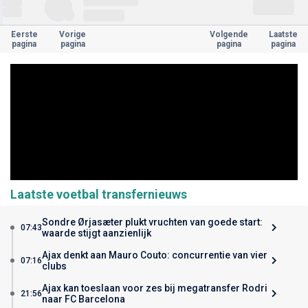
Eerste
Vorige
Volgende
Laatste
pagina
pagina
pagina
pagina
Laatste voetbal transfernieuws
Sondre Ørjasæter plukt vruchten van goede start:
07:43
waarde stijgt aanzienlijk
Ajax denkt aan Mauro Couto: concurrentie van vier
07:16
clubs
Ajax kan toeslaan voor zes bij megatransfer Rodri
21:56
naar FC Barcelona