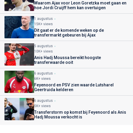
Waarom Ajax voor Leon Goretzka moet gaan en
hoe Jordi Cruijff hem kan overtuigen
1 augustus
15K+ views
Dit gaat er de komende weken op de
transfermarkt gebeuren bij Ajax
5 augustus
10K+ views
Anis Hadj Moussa bereikt hoogste
transferwaarde ooit
6 augustus
6K+ views
Feyenoord en PSV zien waarde Lutsharel
Geertruida kelderen
6 augustus
5K+ views
Transferstorm op komst bij Feyenoord als Anis
Hadj Moussa verkocht is