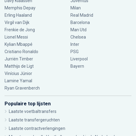
Davy Klaassen
Juventus
Memphis Depay
Milan
Erling Haaland
Real Madrid
Virgil van Dijk
Barcelona
Frenkie de Jong
Man Utd
Lionel Messi
Chelsea
Kylian Mbappé
Inter
Cristiano Ronaldo
PSG
Jurriën Timber
Liverpool
Matthijs de Ligt
Bayern
Vinícius Júnior
Lamine Yamal
Ryan Gravenberch
Populaire top lijsten
Laatste voetbaltransfers
Laatste transfergeruchten
Laatste contractverlengingen