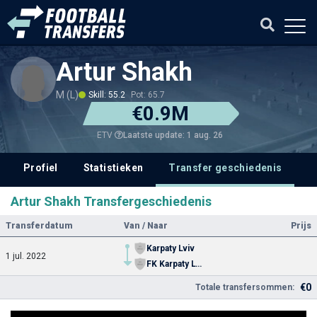
Artur Shakh
M (L)
Skill: 55.2
Pot: 65.7
€0.9M
Laatste update: 1 aug. 26
ETV
Profiel
Statistieken
Transfer geschiedenis
Artur Shakh Transfergeschiedenis
Transferdatum
Van / Naar
Prijs
Karpaty Lviv
1 jul. 2022
FK Karpaty Lviv
€0
Totale transfersommen: