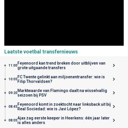
Laatste voetbal transfernieuws
Feyenoord kan trend breken door uitblijven van
11:00
grote uitgaande transfers
FC Twente gelinkt aan miljoenentransfer: wie is
10:05
Filip Thorvaldsen?
Marktwaarde van Flamingo daalt na wisselvallig
09:20
seizoen bij PSV
Feyenoord komt in zoektocht naar linksback uit bij
08:45
Real Sociedad: wie is Javi López?
Ajax zag eerste keeper in Heerkens: één jaar later
08:05
is alles anders