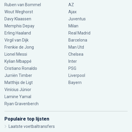
Ruben van Bommel
AZ
Wout Weghorst
Ajax
Davy Klaassen
Juventus
Memphis Depay
Milan
Erling Haaland
Real Madrid
Virgil van Dijk
Barcelona
Frenkie de Jong
Man Utd
Lionel Messi
Chelsea
Kylian Mbappé
Inter
Cristiano Ronaldo
PSG
Jurriën Timber
Liverpool
Matthijs de Ligt
Bayern
Vinícius Júnior
Lamine Yamal
Ryan Gravenberch
Populaire top lijsten
Laatste voetbaltransfers