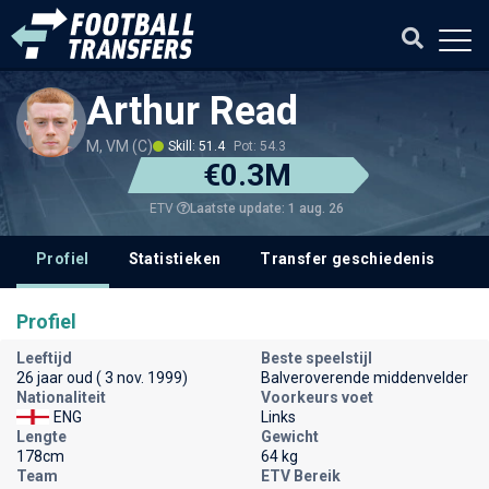
Arthur Read
M, VM (C)
Skill: 51.4
Pot: 54.3
€0.3M
Laatste update: 1 aug. 26
ETV
Profiel
Statistieken
Transfer geschiedenis
V
Profiel
Leeftijd
Beste speelstijl
26 jaar oud ( 3 nov. 1999)
Balveroverende middenvelder
Nationaliteit
Voorkeurs voet
ENG
Links
Lengte
Gewicht
178cm
64 kg
Team
ETV Bereik