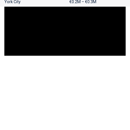
York City
€0.2M – €0.3M