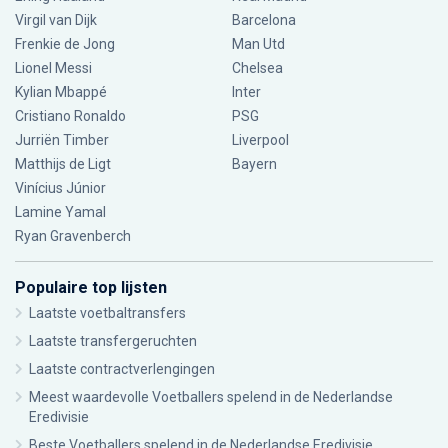
Virgil van Dijk
Barcelona
Frenkie de Jong
Man Utd
Lionel Messi
Chelsea
Kylian Mbappé
Inter
Cristiano Ronaldo
PSG
Jurriën Timber
Liverpool
Matthijs de Ligt
Bayern
Vinícius Júnior
Lamine Yamal
Ryan Gravenberch
Populaire top lijsten
Laatste voetbaltransfers
Laatste transfergeruchten
Laatste contractverlengingen
Meest waardevolle Voetballers spelend in de Nederlandse
Eredivisie
Beste Voetballers spelend in de Nederlandse Eredivisie