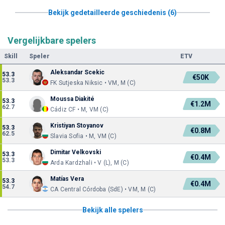
Bekijk gedetailleerde geschiedenis (6)
Vergelijkbare spelers
Skill
Speler
ETV
Aleksandar Scekic
53.3
€50K
53.3
FK Sutjeska Niksic • VM, M (C)
Moussa Diakité
53.3
€1.2M
62.7
Cádiz CF • M, VM (C)
Kristiyan Stoyanov
53.3
€0.8M
62.5
Slavia Sofia • M, VM (C)
Dimitar Velkovski
53.3
€0.4M
53.3
Arda Kardzhali • V (L), M (C)
Matías Vera
53.3
€0.4M
54.7
CA Central Córdoba (SdE) • VM, M (C)
Bekijk alle spelers