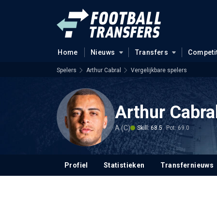
Home
Nieuws
Transfers
Competi
Spelers
Arthur Cabral
Vergelijkbare spelers
Arthur Cabra
A (C)
Skill: 68.5
Pot: 69.0
Profiel
Statistieken
Transfernieuws