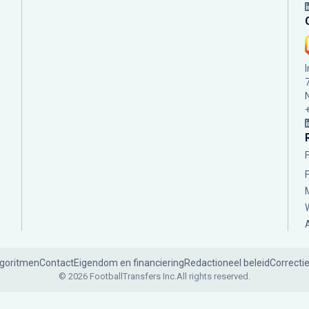
lgoritmen
Contact
Eigendom en financiering
Redactioneel beleid
Correcti
© 2026 FootballTransfers Inc.
All rights reserved.