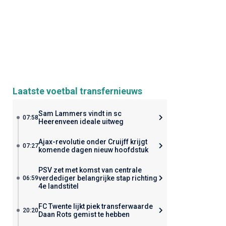
Laatste voetbal transfernieuws
Sam Lammers vindt in sc
07:58
Heerenveen ideale uitweg
Ajax-revolutie onder Cruijff krijgt
07:27
komende dagen nieuw hoofdstuk
PSV zet met komst van centrale
verdediger belangrijke stap richting
06:59
4e landstitel
FC Twente lijkt piek transferwaarde
20:20
Daan Rots gemist te hebben