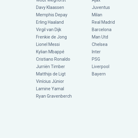
Wout Weghorst
Ajax
Davy Klaassen
Juventus
Memphis Depay
Milan
Erling Haaland
Real Madrid
Virgil van Dijk
Barcelona
Frenkie de Jong
Man Utd
Lionel Messi
Chelsea
Kylian Mbappé
Inter
Cristiano Ronaldo
PSG
Jurriën Timber
Liverpool
Matthijs de Ligt
Bayern
Vinícius Júnior
Lamine Yamal
Ryan Gravenberch