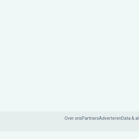
Over ons
Partners
Adverteren
Data & a