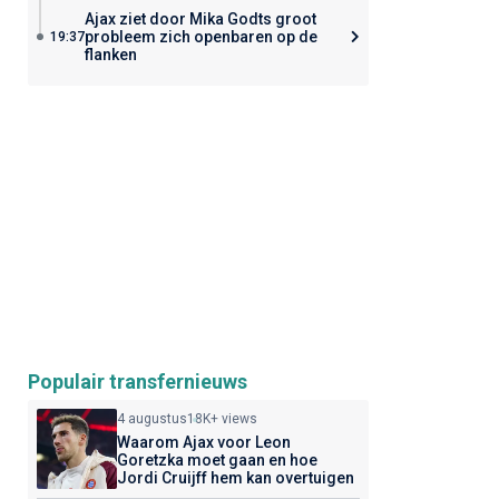
Ajax ziet door Mika Godts groot
probleem zich openbaren op de
19:37
flanken
Populair transfernieuws
4 augustus
18K+ views
Waarom Ajax voor Leon
Goretzka moet gaan en hoe
Jordi Cruijff hem kan overtuigen