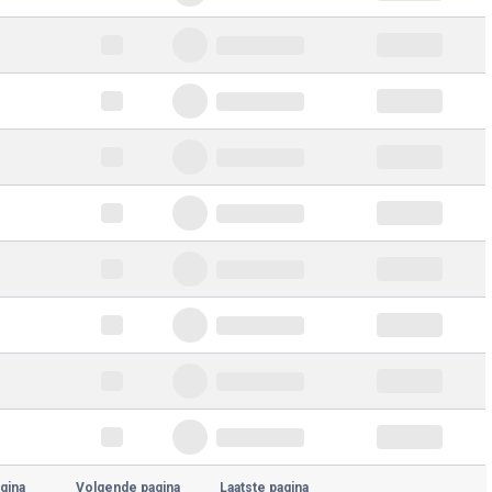
gina
Volgende pagina
Laatste pagina