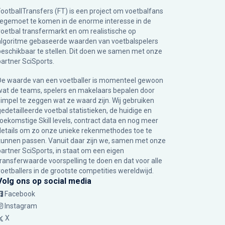
FootballTransfers (FT) is een project om voetbalfans
tegemoet te komen in de enorme interesse in de
voetbal transfermarkt en om realistische op
algoritme gebaseerde waarden van voetbalspelers
beschikbaar te stellen. Dit doen we samen met onze
partner
SciSports
.
De waarde van een voetballer is momenteel gewoon
wat de teams, spelers en makelaars bepalen door
simpel te zeggen wat ze waard zijn. Wij gebruiken
gedetailleerde voetbal statistieken, de huidige en
toekomstige Skill levels, contract data en nog meer
details om zo onze unieke rekenmethodes toe te
kunnen passen. Vanuit daar zijn we, samen met onze
partner SciSports, in staat om een eigen
transferwaarde voorspelling te doen en dat voor alle
voetballers in de grootste competities wereldwijd.
Volg ons op social media
Facebook
Instagram
X