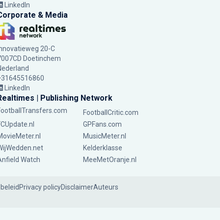
LinkedIn
Corporate & Media
Innovatieweg 20-C
7007CD Doetinchem
Nederland
+31645516860
LinkedIn
Realtimes | Publishing Network
FootballTransfers.com
FootballCritic.com
FCUpdate.nl
GPFans.com
MovieMeter.nl
MusicMeter.nl
WijWedden.net
Kelderklasse
Anfield Watch
MeeMetOranje.nl
ebeleid
Privacy policy
Disclaimer
Auteurs