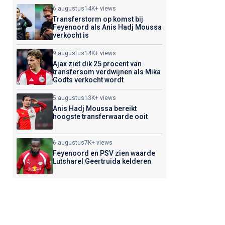
6 augustus
14K+ views
Transferstorm op komst bij
Feyenoord als Anis Hadj Moussa
verkocht is
9 augustus
14K+ views
Ajax ziet dik 25 procent van
transfersom verdwijnen als Mika
Godts verkocht wordt
5 augustus
13K+ views
Anis Hadj Moussa bereikt
hoogste transferwaarde ooit
6 augustus
7K+ views
Feyenoord en PSV zien waarde
Lutsharel Geertruida kelderen