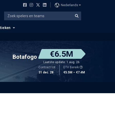
Nederlands
stieken
€6.5M
Botafogo
Laatste update: 1 aug. 26
Contract tot
ETV Bereik
31 dec. 28
€5.5M – €7.4M