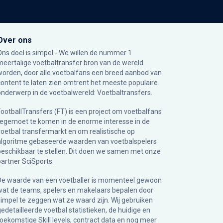
Over ons
Ons doel is simpel - We willen de nummer 1
meertalige voetbaltransfer bron van de wereld
worden, door alle voetbalfans een breed aanbod van
content te laten zien omtrent het meeste populaire
onderwerp in de voetbalwereld: Voetbaltransfers.
FootballTransfers (FT) is een project om voetbalfans
tegemoet te komen in de enorme interesse in de
voetbal transfermarkt en om realistische op
algoritme gebaseerde waarden van voetbalspelers
beschikbaar te stellen. Dit doen we samen met onze
partner
SciSports
.
De waarde van een voetballer is momenteel gewoon
wat de teams, spelers en makelaars bepalen door
simpel te zeggen wat ze waard zijn. Wij gebruiken
gedetailleerde voetbal statistieken, de huidige en
toekomstige Skill levels, contract data en nog meer