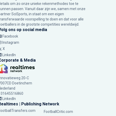
details om zo onze unieke rekenmethodes toe te
kunnen passen. Vanuit daar zijn we, samen met onze
partner SciSports, in staat om een eigen
transferwaarde voorspelling te doen en dat voor alle
voetballers in de grootste competities wereldwijd.
Volg ons op social media
Facebook
Instagram
X
LinkedIn
Corporate & Media
Innovatieweg 20-C
7007CD Doetinchem
Nederland
+31645516860
LinkedIn
Realtimes | Publishing Network
FootballTransfers.com
FootballCritic.com