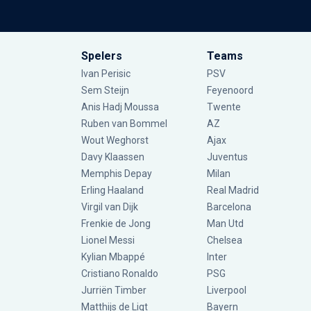
Spelers
Teams
Ivan Perisic
PSV
Sem Steijn
Feyenoord
Anis Hadj Moussa
Twente
Ruben van Bommel
AZ
Wout Weghorst
Ajax
Davy Klaassen
Juventus
Memphis Depay
Milan
Erling Haaland
Real Madrid
Virgil van Dijk
Barcelona
Frenkie de Jong
Man Utd
Lionel Messi
Chelsea
Kylian Mbappé
Inter
Cristiano Ronaldo
PSG
Jurriën Timber
Liverpool
Matthijs de Ligt
Bayern