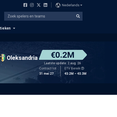
Nederlands
stieken
€0.2M
Oleksandria
Laatste update: 2 aug. 26
Contract tot
ETV Bereik
31 mei 27
€0.2M – €0.3M