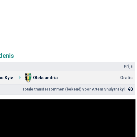
denis
Prijs
o Kyiv
Oleksandria
Gratis
€0
Totale transfersommen (bekend) voor Artem Shulyanskyi: