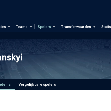
ties
Teams
Spelers
Transferwaarden
Stati
anskyi
edenis
Vergelijkbare spelers