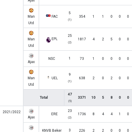
Ajax
5
Man
FAC
354
1
1
0
0
0
(1)
Utd
25
EPL
Man
1817
4
2
5
0
0
(2)
Utd
1
NSC
73
1
0
0
0
0
Ajax
9
Man
UEL
638
2
0
2
0
0
(1)
Utd
47
Total
3371
10
5
8
0
0
(5)
23
2021/2022
ERE
1736
8
4
4
1
0
Ajax
(2)
3
KNVB Beker
226
2
2
0
0
0