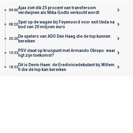
Ajax ziet dik 25 procent van transfersom
09:00
verdwijnen als Mika Godts verkocht wordt
Spel op de wagen bij Feyenoord voor exit Ueda na
08:20
bod van 20 miljoen euro
De spelers van ADO Den Haag die de top kunnen
20:20
bereiken
PSV staat op kruispunt met Armando Obispo: waar
19:33
ligt zijn toekomst?
Dit is Devin Haen: de Eredivisiedebutant bij Willem
18:33
II die de top kan bereiken