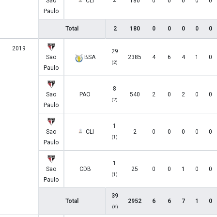
2
Sao
CLI
180
0
0
0
0
0
Paulo
Total
2
180
0
0
0
0
0
2019
29
Sao
BSA
2385
4
6
4
1
0
(2)
Paulo
8
Sao
PAO
540
2
0
2
0
0
(2)
Paulo
1
Sao
CLI
2
0
0
0
0
0
(1)
Paulo
1
Sao
CDB
25
0
0
1
0
0
(1)
Paulo
39
Total
2952
6
6
7
1
0
(6)