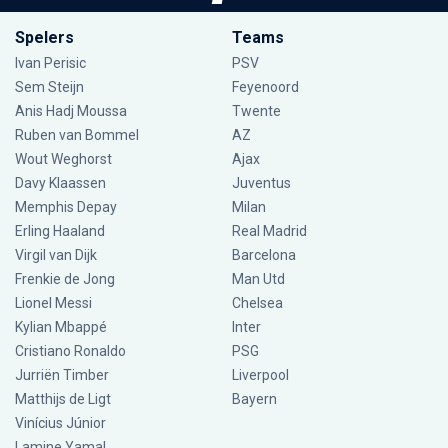
Spelers
Teams
Ivan Perisic
PSV
Sem Steijn
Feyenoord
Anis Hadj Moussa
Twente
Ruben van Bommel
AZ
Wout Weghorst
Ajax
Davy Klaassen
Juventus
Memphis Depay
Milan
Erling Haaland
Real Madrid
Virgil van Dijk
Barcelona
Frenkie de Jong
Man Utd
Lionel Messi
Chelsea
Kylian Mbappé
Inter
Cristiano Ronaldo
PSG
Jurriën Timber
Liverpool
Matthijs de Ligt
Bayern
Vinícius Júnior
Lamine Yamal