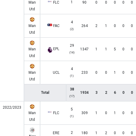
1
Man
FLC
90
0
0
0
0
0
Utd
4
Man
FAC
264
2
1
0
0
0
(2)
Utd
29
EPL
Man
1347
1
1
5
0
0
(14)
Utd
4
Man
UCL
233
0
0
1
0
0
(1)
Utd
38
Total
1934
3
2
6
0
0
(17)
2022/2023
5
Man
FLC
309
1
0
1
0
0
(1)
Utd
2
ERE
180
1
2
0
0
0