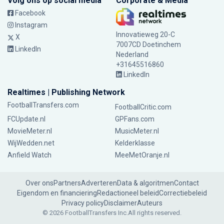
Volg ons op social media
Corporate & Media
Facebook
Instagram
Innovatieweg 20-C
X
7007CD Doetinchem
LinkedIn
Nederland
+31645516860
LinkedIn
Realtimes | Publishing Network
FootballTransfers.com
FootballCritic.com
FCUpdate.nl
GPFans.com
MovieMeter.nl
MusicMeter.nl
WijWedden.net
Kelderklasse
Anfield Watch
MeeMetOranje.nl
Over ons
Partners
Adverteren
Data & algoritmen
Contact
Eigendom en financiering
Redactioneel beleid
Correctiebeleid
Privacy policy
Disclaimer
Auteurs
© 2026 FootballTransfers Inc.
All rights reserved.