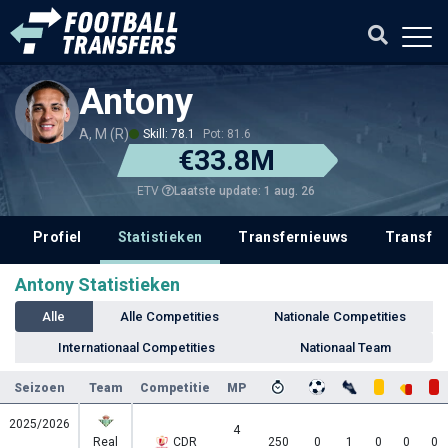
Antony
A, M (R)
Skill: 78.1
Pot: 81.6
€33.8M
Laatste update: 1 aug. 26
ETV
Profiel
Statistieken
Transfernieuws
Transfer
Antony Statistieken
Alle
Alle Competities
Nationale Competities
Internationaal Competities
Nationaal Team
Seizoen
Team
Competitie
MP
2025/2026
4
Real
CDR
250
0
1
0
0
0