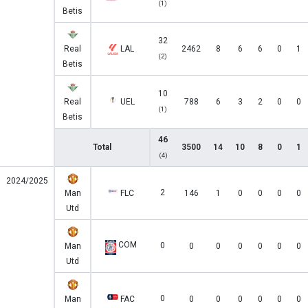
(1)
Betis
32
Real
LAL
2462
8
6
6
0
1
(2)
Betis
10
Real
UEL
788
6
3
2
0
0
(1)
Betis
46
Total
3500
14
10
8
0
1
(4)
2024/2025
2
Man
FLC
146
1
0
0
0
0
Utd
COM
0
Man
0
0
0
0
0
0
Utd
0
Man
FAC
0
0
0
0
0
0