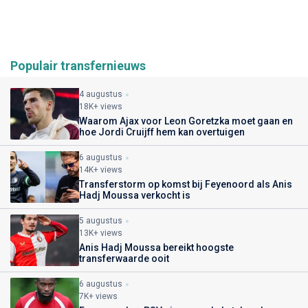
Populair transfernieuws
4 augustus
18K+ views
Waarom Ajax voor Leon Goretzka moet gaan en
hoe Jordi Cruijff hem kan overtuigen
6 augustus
14K+ views
Transferstorm op komst bij Feyenoord als Anis
Hadj Moussa verkocht is
5 augustus
13K+ views
Anis Hadj Moussa bereikt hoogste
transferwaarde ooit
6 augustus
7K+ views