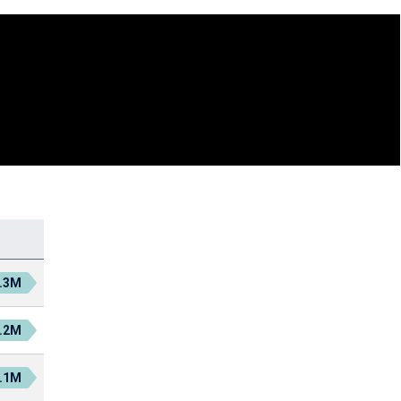
.3M
.2M
.1M