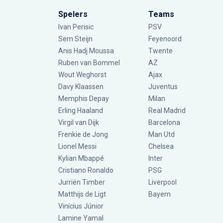
Spelers
Teams
Ivan Perisic
PSV
Sem Steijn
Feyenoord
Anis Hadj Moussa
Twente
Ruben van Bommel
AZ
Wout Weghorst
Ajax
Davy Klaassen
Juventus
Memphis Depay
Milan
Erling Haaland
Real Madrid
Virgil van Dijk
Barcelona
Frenkie de Jong
Man Utd
Lionel Messi
Chelsea
Kylian Mbappé
Inter
Cristiano Ronaldo
PSG
Jurriën Timber
Liverpool
Matthijs de Ligt
Bayern
Vinícius Júnior
Lamine Yamal