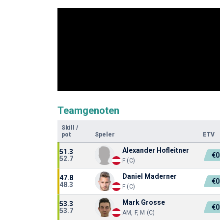
Teamgenoten
Skill
/
pot
Speler
ETV
Alexander Hofleitner
51.3
€0
52.7
F (C)
Daniel Maderner
47.8
€0
48.3
F (C)
Mark Grosse
53.3
€0
53.7
AM, F, M (C)