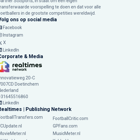
partner SciSports, in staat om een eigen
transferwaarde voorspelling te doen en dat voor alle
voetballers in de grootste competities wereldwijd.
Volg ons op social media
Facebook
Instagram
X
LinkedIn
Corporate & Media
Innovatieweg 20-C
7007CD Doetinchem
Nederland
+31645516860
LinkedIn
Realtimes | Publishing Network
FootballTransfers.com
FootballCritic.com
FCUpdate.nl
GPFans.com
MovieMeter.nl
MusicMeter.nl