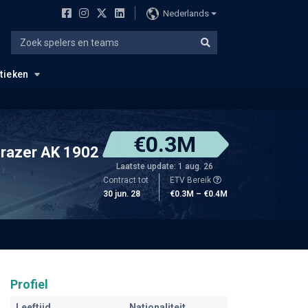
Nederlands
stieken
€0.3M
razer AK 1902
Laatste update: 1 aug. 26
Contract tot
ETV Bereik
30 jun. 28
€0.3M – €0.4M
Profiel
Leeftijd
Nationaliteit