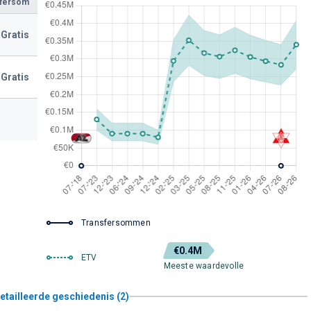
sfersom
Gratis
Gratis
Transfersommen
€0.4M
ETV
Meeste waardevolle
etailleerde geschiedenis (2)