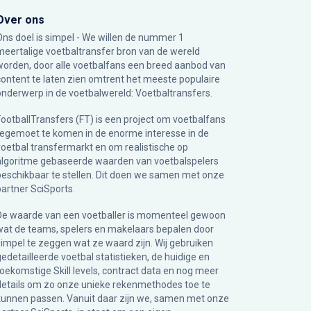
Over ons
Ons doel is simpel - We willen de nummer 1
meertalige voetbaltransfer bron van de wereld
worden, door alle voetbalfans een breed aanbod van
content te laten zien omtrent het meeste populaire
onderwerp in de voetbalwereld: Voetbaltransfers.
FootballTransfers (FT) is een project om voetbalfans
tegemoet te komen in de enorme interesse in de
voetbal transfermarkt en om realistische op
algoritme gebaseerde waarden van voetbalspelers
beschikbaar te stellen. Dit doen we samen met onze
partner
SciSports
.
De waarde van een voetballer is momenteel gewoon
wat de teams, spelers en makelaars bepalen door
simpel te zeggen wat ze waard zijn. Wij gebruiken
gedetailleerde voetbal statistieken, de huidige en
toekomstige Skill levels, contract data en nog meer
details om zo onze unieke rekenmethodes toe te
kunnen passen. Vanuit daar zijn we, samen met onze