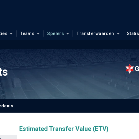
ties
Teams
Spelers
Transferwaarden
Stati
G
ts
edenis
Estimated Transfer Value (ETV)