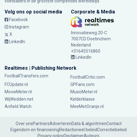
voetballers in de grootste competities wereldwijd.
Volg ons op social media
Corporate & Media
Facebook
Instagram
Innovatieweg 20-C
X
7007CD Doetinchem
LinkedIn
Nederland
+31645516860
LinkedIn
Realtimes | Publishing Network
FootballTransfers.com
FootballCritic.com
FCUpdate.nl
GPFans.com
MovieMeter.nl
MusicMeter.nl
WijWedden.net
Kelderklasse
Anfield Watch
MeeMetOranje.nl
Over ons
Partners
Adverteren
Data & algoritmen
Contact
Eigendom en financiering
Redactioneel beleid
Correctiebeleid
Privacy policy
Disclaimer
Auteurs