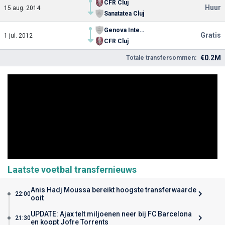
CFR Cluj
Huur
15 aug. 2014
Sanatatea Cluj
Genova International School of Soccer
Gratis
1 jul. 2012
CFR Cluj
€0.2M
Totale transfersommen:
Laatste voetbal transfernieuws
Anis Hadj Moussa bereikt hoogste transferwaarde
22:00
ooit
UPDATE: Ajax telt miljoenen neer bij FC Barcelona
21:30
en koopt Jofre Torrents