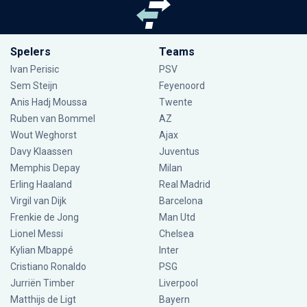
Spelers
Teams
Ivan Perisic
PSV
Sem Steijn
Feyenoord
Anis Hadj Moussa
Twente
Ruben van Bommel
AZ
Wout Weghorst
Ajax
Davy Klaassen
Juventus
Memphis Depay
Milan
Erling Haaland
Real Madrid
Virgil van Dijk
Barcelona
Frenkie de Jong
Man Utd
Lionel Messi
Chelsea
Kylian Mbappé
Inter
Cristiano Ronaldo
PSG
Jurriën Timber
Liverpool
Matthijs de Ligt
Bayern