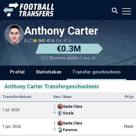
Anthony Carter
A (C)
Skill: 47.4
Pot: 47.4
€0.3M
Laatste update: 1 aug. 26
ETV
Profiel
Statistieken
Transfer geschiedenis
V
Anthony Carter Transfergeschiedenis
Transferdatum
Van / Naar
Prijs
Santa Clara
1 jul. 2026
Vizela
Santa Clara
Huur
1 jan. 2026
Farense