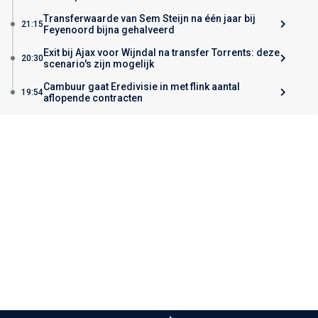
Transferwaarde van Sem Steijn na één jaar bij
21:15
Feyenoord bijna gehalveerd
Exit bij Ajax voor Wijndal na transfer Torrents: deze
20:30
scenario's zijn mogelijk
Cambuur gaat Eredivisie in met flink aantal
19:54
aflopende contracten