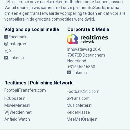
details om zo onze unieke rekenmethodes toe te kunnen passen.
Vanuit daar zijn we, samen met onze partner SciSports, in staat
om een eigen transferwaarde voorspelling te doen en dat voor alle
voetballers in de grootste competities wereldwijd.
Volg ons op social media
Corporate & Media
Facebook
Instagram
Innovatieweg 20-C
X
7007CD Doetinchem
LinkedIn
Nederland
+31645516860
LinkedIn
Realtimes | Publishing Network
FootballTransfers.com
FootballCritic.com
FCUpdate.nl
GPFans.com
MovieMeter.nl
MusicMeter.nl
WijWedden.net
Kelderklasse
Anfield Watch
MeeMetOranje.nl