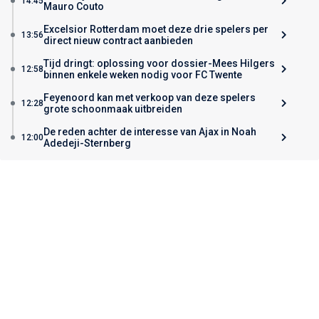
14:45
Mauro Couto
Excelsior Rotterdam moet deze drie spelers per
13:56
direct nieuw contract aanbieden
Tijd dringt: oplossing voor dossier-Mees Hilgers
12:58
binnen enkele weken nodig voor FC Twente
Feyenoord kan met verkoop van deze spelers
12:28
grote schoonmaak uitbreiden
De reden achter de interesse van Ajax in Noah
12:00
Adedeji-Sternberg