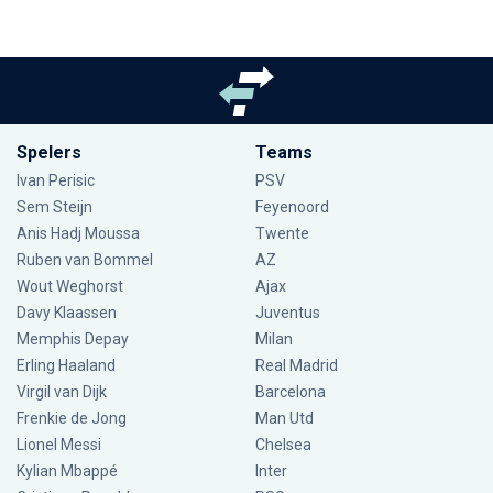
Spelers
Teams
Ivan Perisic
PSV
Sem Steijn
Feyenoord
Anis Hadj Moussa
Twente
Ruben van Bommel
AZ
Wout Weghorst
Ajax
Davy Klaassen
Juventus
Memphis Depay
Milan
Erling Haaland
Real Madrid
Virgil van Dijk
Barcelona
Frenkie de Jong
Man Utd
Lionel Messi
Chelsea
Kylian Mbappé
Inter