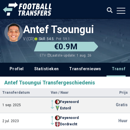
Antef Tsoungui
V (CR)
Skill: 54.5
Pot: 59.1
€0.9M
Laatste update: 1 aug. 26
ETV
Profiel
Statistieken
Transfernieuws
Transfer
Antef Tsoungui Transfergeschiedenis
Transferdatum
Van / Naar
Prijs
Feyenoord
Gratis
1 sep. 2025
Estoril
Feyenoord
Huur
2 jul. 2023
Dordrecht