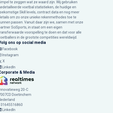
simpel te zeggen wat ze waard zijn. Wij gebruiken
gedetailleerde voetbal statistieken, de huidige en
toekomstige Skill levels, contract data en nog meer
details om zo onze unieke rekenmethodes toe te
kunnen passen. Vanuit daar zijn we, samen met onze
partner SciSports, in staat om een eigen
transferwaarde voorspelling te doen en dat voor alle
voetballers in de grootste competities wereldwijd.
Volg ons op social media
Facebook
Instagram
X
LinkedIn
Corporate & Media
Innovatieweg 20-C
7007CD Doetinchem
Nederland
+31645516860
LinkedIn