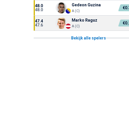
Gedeon Guzina
48.0
€0
48.0
A (C)
Marko Raguz
47.4
€0
47.6
A (C)
Bekijk alle spelers