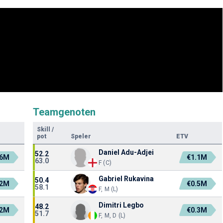
Teamgenoten
Skill
/
pot
Speler
ETV
Daniel Adu-Adjei
52.2
.6M
€1.1M
63.0
F (C)
Gabriel Rukavina
50.4
.2M
€0.5M
58.1
F, M (L)
Dimitri Legbo
48.2
.2M
€0.3M
51.7
F, M, D (L)