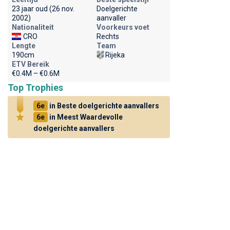
23 jaar oud (26 nov.
Doelgerichte
2002)
aanvaller
Nationaliteit
Voorkeurs voet
CRO
Rechts
Lengte
Team
190cm
Rijeka
ETV Bereik
€0.4M – €0.6M
Top Trophies
6e
in Beste doelgerichte aanvallers
6e
in Meest Waardevolle
doelgerichte aanvallers