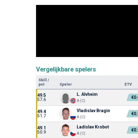
Vergelijkbare spelers
Skill
/
pot
Speler
ETV
L. Alvheim
49.5
€0
57.6
A (C)
Vladislav Bragin
49.4
€0
51.7
A (C)
Ladislav Krobot
49.1
€0
50.9
A (C)