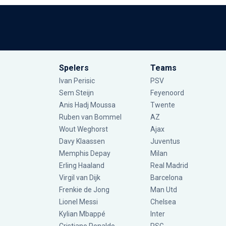
Spelers
Teams
Ivan Perisic
PSV
Sem Steijn
Feyenoord
Anis Hadj Moussa
Twente
Ruben van Bommel
AZ
Wout Weghorst
Ajax
Davy Klaassen
Juventus
Memphis Depay
Milan
Erling Haaland
Real Madrid
Virgil van Dijk
Barcelona
Frenkie de Jong
Man Utd
Lionel Messi
Chelsea
Kylian Mbappé
Inter