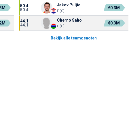
Jakov Puljic
50.4
.3M
€0.3M
50.4
F (C)
Cherno Saho
44.1
.2M
€0.3M
44.1
F (C)
Bekijk alle teamgenoten