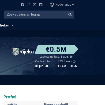
Nederlands
stieken
€0.5M
Rijeka
Laatste update: 1 aug. 26
Contract tot
ETV Bereik
30 jun. 28
€0.4M – €0.6M
Profiel
Leeftijd
Beste speelstijl