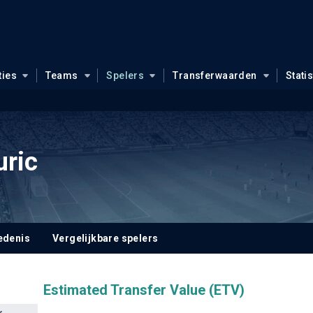
ties
Teams
Spelers
Transferwaarden
Stati
uric
edenis
Vergelijkbare spelers
Estimated Transfer Value (ETV)