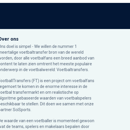
Over ons
Ons doel is simpel - We willen de nummer 1
meertalige voetbaltransfer bron van de wereld
worden, door alle voetbalfans een breed aanbod van
content te laten zien omtrent het meeste populaire
onderwerp in de voetbalwereld: Voetbaltransfers.
FootballTransfers (FT) is een project om voetbalfans
tegemoet te komen in de enorme interesse in de
voetbal transfermarkt en om realistische op
algoritme gebaseerde waarden van voetbalspelers
beschikbaar te stellen. Dit doen we samen met onze
partner
SciSports
.
De waarde van een voetballer is momenteel gewoon
wat de teams, spelers en makelaars bepalen door