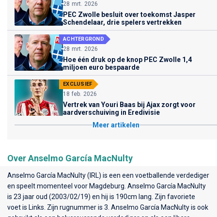
28 mrt. 2026
PEC Zwolle besluit over toekomst Jasper
Schendelaar, drie spelers vertrekken
ACHTERGROND
28 mrt. 2026
Hoe één druk op de knop PEC Zwolle 1,4
miljoen euro bespaarde
EXCLUSIEF
18 feb. 2026
Vertrek van Youri Baas bij Ajax zorgt voor
aardverschuiving in Eredivisie
Meer artikelen
Over Anselmo García MacNulty
Anselmo García MacNulty (IRL) is een een voetballende verdediger
en speelt momenteel voor
Magdeburg
. Anselmo García MacNulty
is 23 jaar oud (2003/02/19) en hij is 190cm lang. Zijn favoriete
voet is Links. Zijn rugnummer is 3. Anselmo García MacNulty is ook