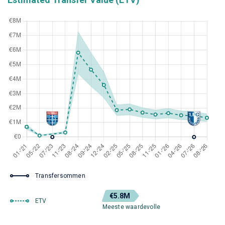
Transfersommen
€5.8M
ETV
Meeste waardevolle