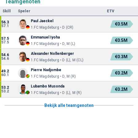
Teamgenoten
Skill
Speler
ETV
Paul Jaeckel
56.3
€0.5M
57.1
1.FC Magdeburg • D (CR)
Emmanuel Iyoha
57.5
€0.5M
57.5
1.FC Magdeburg • D, M (L)
Alexander Nollenberger
54.6
€0.3M
54.6
1.FC Magdeburg • D (L), M (CL)
Pierre Nadjombe
49.2
€0.2M
60.1
1.FC Magdeburg • D, M (R)
Lubambo Musonda
53.2
€0.2M
53.2
1.FC Magdeburg • D (L), M (R)
Bekijk alle teamgenoten