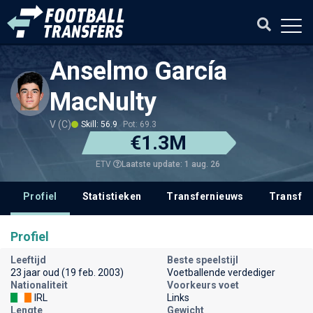
Anselmo García
MacNulty
V (C)
Skill: 56.9
Pot: 69.3
€1.3M
Laatste update: 1 aug. 26
ETV
Profiel
Statistieken
Transfernieuws
Transfer
Profiel
Leeftijd
Beste speelstijl
23 jaar oud (19 feb. 2003)
Voetballende verdediger
Nationaliteit
Voorkeurs voet
IRL
Links
Lengte
Gewicht