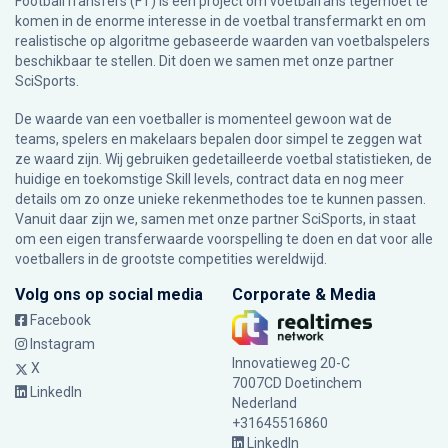
FootballTransfers (FT) is een project om voetbalfans tegemoet te
komen in de enorme interesse in de voetbal transfermarkt en om
realistische op algoritme gebaseerde waarden van voetbalspelers
beschikbaar te stellen. Dit doen we samen met onze partner
SciSports
.
De waarde van een voetballer is momenteel gewoon wat de
teams, spelers en makelaars bepalen door simpel te zeggen wat
ze waard zijn. Wij gebruiken gedetailleerde voetbal statistieken, de
huidige en toekomstige Skill levels, contract data en nog meer
details om zo onze unieke rekenmethodes toe te kunnen passen.
Vanuit daar zijn we, samen met onze partner SciSports, in staat
om een eigen transferwaarde voorspelling te doen en dat voor alle
voetballers in de grootste competities wereldwijd.
Volg ons op social media
Corporate & Media
Facebook
Instagram
Innovatieweg 20-C
X
7007CD Doetinchem
LinkedIn
Nederland
+31645516860
LinkedIn