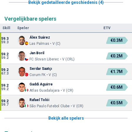
Bekijk gedetailleerde geschiedenis (4)
Vergelijkbare spelers
Skill
Speler
ETV
Álex Suárez
59.3
€0.3M
59.3
Las Palmas • V (C)
Jan Boril
59.2
€0.2M
59.2
FC Slovan Liberec • V (CRL)
Serdar Saatçı
59.2
€1.7M
67.3
Corum FK • V (C)
Gaddi Aguirre
59.2
€0.6M
59.2
Atlas Guadalajara • V (CR)
Rafael Tolói
59.2
€0.5M
59.7
São Paulo Futebol Clube • V (CR)
Bekijk alle spelers