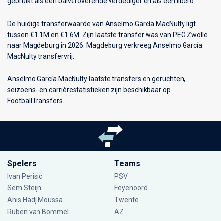
gebruikt als een balveroverende verdediger en als een libero.
De huidige transferwaarde van Anselmo García MacNulty ligt
tussen €1.1M en €1.6M. Zijn laatste transfer was van PEC Zwolle
naar Magdeburg in 2026. Magdeburg verkreeg Anselmo García
MacNulty transfervrij.
Anselmo García MacNulty laatste transfers en geruchten,
seizoens- en carrièrestatistieken zijn beschikbaar op
FootballTransfers.
Spelers
Teams
Ivan Perisic
PSV
Sem Steijn
Feyenoord
Anis Hadj Moussa
Twente
Ruben van Bommel
AZ