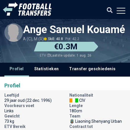
Ange Samuel Kouamé
A (C), M (R)
Skill: 40.8
Pot: 42.2
€0.3M
Laatste update: 1 aug. 26
ETV
Profiel
Statistieken
Transfer geschiedenis
Profiel
Leeftijd
Nationaliteit
29 jaar oud (22 dec. 1996)
CIV
Voorkeurs voet
Lengte
Links
180cm
Gewicht
Team
73 kg
Liaoning Shenyang Urban
ETV Bereik
Contract tot