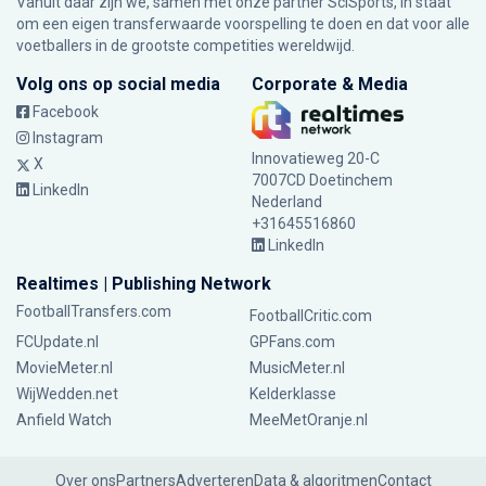
Vanuit daar zijn we, samen met onze partner SciSports, in staat
om een eigen transferwaarde voorspelling te doen en dat voor alle
voetballers in de grootste competities wereldwijd.
Volg ons op social media
Corporate & Media
Facebook
Instagram
Innovatieweg 20-C
X
7007CD Doetinchem
LinkedIn
Nederland
+31645516860
LinkedIn
Realtimes | Publishing Network
FootballTransfers.com
FootballCritic.com
FCUpdate.nl
GPFans.com
MovieMeter.nl
MusicMeter.nl
WijWedden.net
Kelderklasse
Anfield Watch
MeeMetOranje.nl
Over ons
Partners
Adverteren
Data & algoritmen
Contact