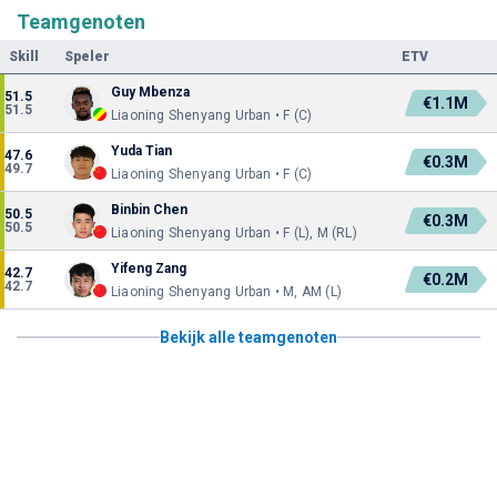
Teamgenoten
Skill
Speler
ETV
Guy Mbenza
51.5
€1.1M
51.5
Liaoning Shenyang Urban • F (C)
Yuda Tian
47.6
€0.3M
49.7
Liaoning Shenyang Urban • F (C)
Binbin Chen
50.5
€0.3M
50.5
Liaoning Shenyang Urban • F (L), M (RL)
Yifeng Zang
42.7
€0.2M
42.7
Liaoning Shenyang Urban • M, AM (L)
Bekijk alle teamgenoten