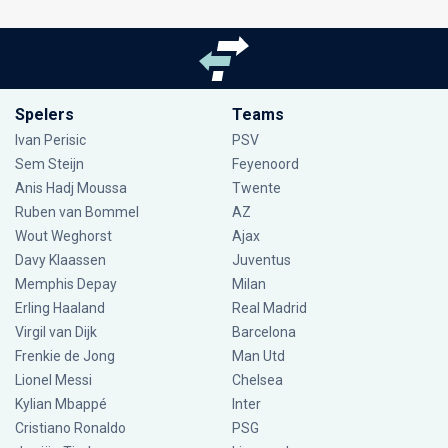
Spelers
Teams
Ivan Perisic
PSV
Sem Steijn
Feyenoord
Anis Hadj Moussa
Twente
Ruben van Bommel
AZ
Wout Weghorst
Ajax
Davy Klaassen
Juventus
Memphis Depay
Milan
Erling Haaland
Real Madrid
Virgil van Dijk
Barcelona
Frenkie de Jong
Man Utd
Lionel Messi
Chelsea
Kylian Mbappé
Inter
Cristiano Ronaldo
PSG