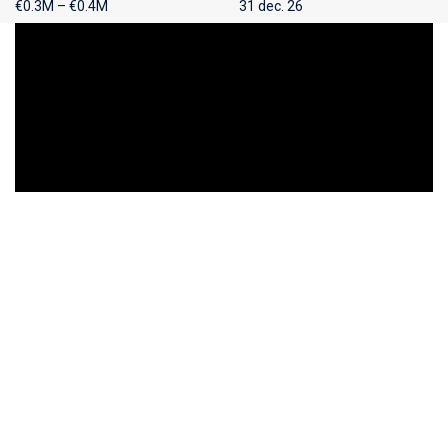
€0.3M – €0.4M
31 dec. 26