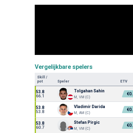
Vergelijkbare spelers
Skill
/
pot
Speler
ETV
Tolgahan Sahin
53.8
€0
66.1
M, VM (C)
Vladimír Darida
53.8
€0
53.8
M, AM (C)
Stefan Pirgic
53.8
€0
60.7
M, VM (C)