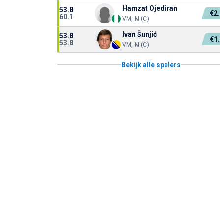
Hamzat Ojediran
53.8
€2
60.1
VM, M (C)
Ivan Šunjić
53.8
€1
53.8
VM, M (C)
Bekijk alle spelers