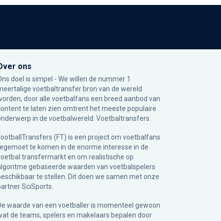
Over ons
Ons doel is simpel - We willen de nummer 1
meertalige voetbaltransfer bron van de wereld
worden, door alle voetbalfans een breed aanbod van
content te laten zien omtrent het meeste populaire
onderwerp in de voetbalwereld: Voetbaltransfers.
FootballTransfers (FT) is een project om voetbalfans
tegemoet te komen in de enorme interesse in de
voetbal transfermarkt en om realistische op
algoritme gebaseerde waarden van voetbalspelers
beschikbaar te stellen. Dit doen we samen met onze
partner
SciSports
.
De waarde van een voetballer is momenteel gewoon
wat de teams, spelers en makelaars bepalen door