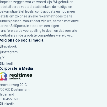
simpel te zeggen wat ze waard zijn. Wij gebruiken
gedetailleerde voetbal statistieken, de huidige en
toekomstige Skill levels, contract data en nog meer
details om zo onze unieke rekenmethodes toe te
kunnen passen. Vanuit daar zijn we, samen met onze
partner SciSports, in staat om een eigen
transferwaarde voorspelling te doen en dat voor alle
voetballers in de grootste competities wereldwijd.
Volg ons op social media
Facebook
Instagram
X
LinkedIn
Corporate & Media
Innovatieweg 20-C
7007CD Doetinchem
Nederland
+31645516860
LinkedIn