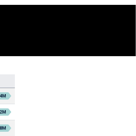
.4M
.2M
.8M