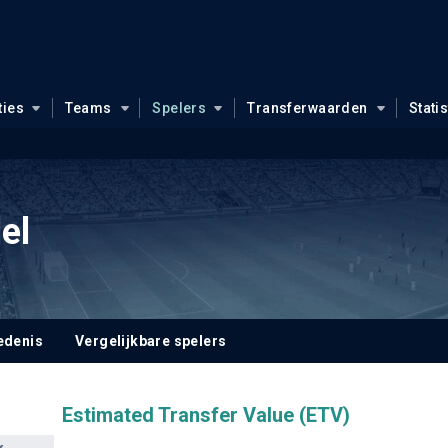
ties
Teams
Spelers
Transferwaarden
Stati
del
edenis
Vergelijkbare spelers
Estimated Transfer Value (ETV)