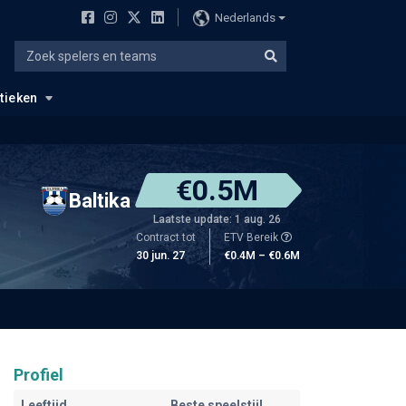
Nederlands
stieken
€0.5M
Baltika
Laatste update: 1 aug. 26
Contract tot
ETV Bereik
30 jun. 27
€0.4M – €0.6M
Profiel
Leeftijd
Beste speelstijl