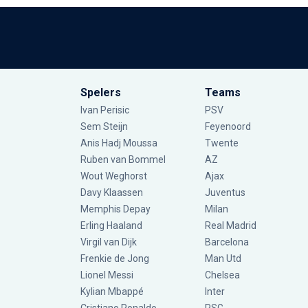
Spelers
Teams
Ivan Perisic
PSV
Sem Steijn
Feyenoord
Anis Hadj Moussa
Twente
Ruben van Bommel
AZ
Wout Weghorst
Ajax
Davy Klaassen
Juventus
Memphis Depay
Milan
Erling Haaland
Real Madrid
Virgil van Dijk
Barcelona
Frenkie de Jong
Man Utd
Lionel Messi
Chelsea
Kylian Mbappé
Inter