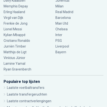
Davy Klaassen
Juventus
Memphis Depay
Milan
Erling Haaland
Real Madrid
Virgil van Dijk
Barcelona
Frenkie de Jong
Man Utd
Lionel Messi
Chelsea
Kylian Mbappé
Inter
Cristiano Ronaldo
PSG
Jurriën Timber
Liverpool
Matthijs de Ligt
Bayern
Vinícius Júnior
Lamine Yamal
Ryan Gravenberch
Populaire top lijsten
Laatste voetbaltransfers
Laatste transfergeruchten
Laatste contractverlengingen