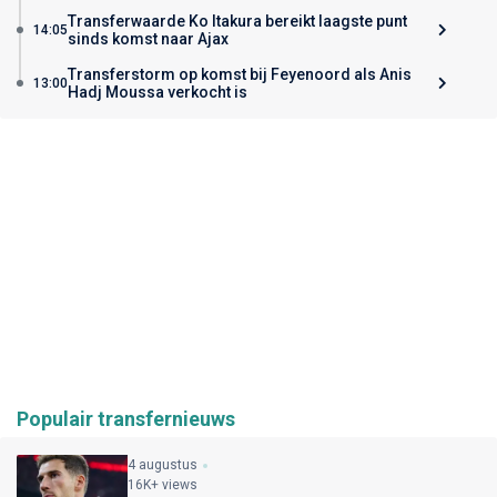
Transferwaarde Ko Itakura bereikt laagste punt
14:05
sinds komst naar Ajax
Transferstorm op komst bij Feyenoord als Anis
13:00
Hadj Moussa verkocht is
Populair transfernieuws
4 augustus
16K+ views