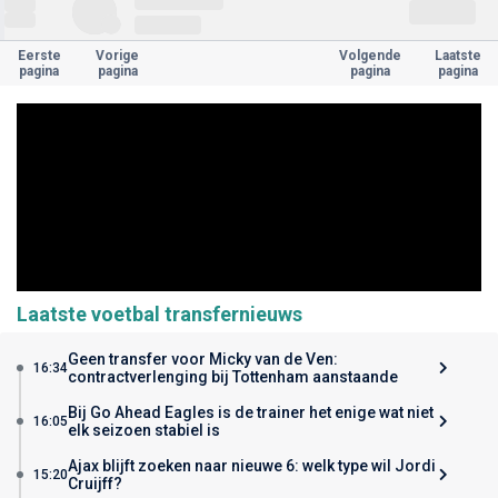
Eerste
Vorige
Volgende
Laatste
pagina
pagina
pagina
pagina
Laatste voetbal transfernieuws
Geen transfer voor Micky van de Ven:
16:34
contractverlenging bij Tottenham aanstaande
Bij Go Ahead Eagles is de trainer het enige wat niet
16:05
elk seizoen stabiel is
Ajax blijft zoeken naar nieuwe 6: welk type wil Jordi
15:20
Cruijff?