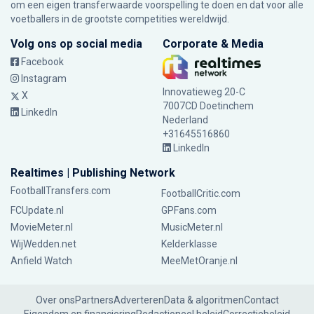
om een eigen transferwaarde voorspelling te doen en dat voor alle
voetballers in de grootste competities wereldwijd.
Volg ons op social media
Corporate & Media
Facebook
Instagram
Innovatieweg 20-C
X
7007CD Doetinchem
LinkedIn
Nederland
+31645516860
LinkedIn
Realtimes | Publishing Network
FootballTransfers.com
FootballCritic.com
FCUpdate.nl
GPFans.com
MovieMeter.nl
MusicMeter.nl
WijWedden.net
Kelderklasse
Anfield Watch
MeeMetOranje.nl
Over ons
Partners
Adverteren
Data & algoritmen
Contact