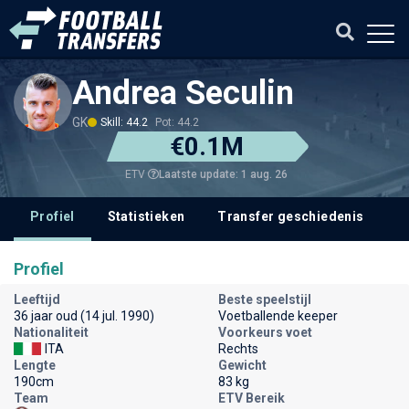
Andrea Seculin
GK
Skill: 44.2
Pot: 44.2
€0.1M
Laatste update: 1 aug. 26
ETV
Profiel
Statistieken
Transfer geschiedenis
V
Profiel
Leeftijd
Beste speelstijl
36 jaar oud (14 jul. 1990)
Voetballende keeper
Nationaliteit
Voorkeurs voet
ITA
Rechts
Lengte
Gewicht
190cm
83 kg
Team
ETV Bereik