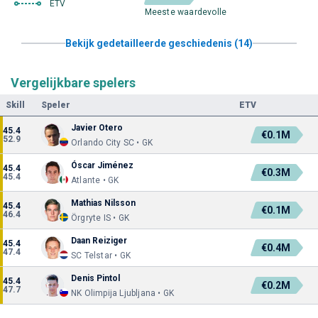
ETV
Meeste waardevolle
Bekijk gedetailleerde geschiedenis (14)
Vergelijkbare spelers
Skill
Speler
ETV
Javier Otero
45.4
€0.1M
52.9
Orlando City SC • GK
Óscar Jiménez
45.4
€0.3M
45.4
Atlante • GK
Mathias Nilsson
45.4
€0.1M
46.4
Örgryte IS • GK
Daan Reiziger
45.4
€0.4M
47.4
SC Telstar • GK
Denis Pintol
45.4
€0.2M
47.7
NK Olimpija Ljubljana • GK