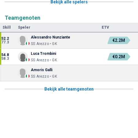
Bekijk alle spelers
Teamgenoten
Skill
Speler
ETV
Alessandro Nunziante
52.2
€2.2M
77.3
SS Arezzo • GK
Luca Trombini
54.8
€0.2M
58.3
SS Arezzo • GK
Amoris Galli
SS Arezzo • GK
Bekijk alle teamgenoten