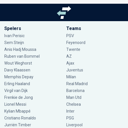
Spelers
Teams
Ivan Perisic
PSV
Sem Steijn
Feyenoord
Anis Hadj Moussa
Twente
Ruben van Bommel
AZ
Wout Weghorst
Ajax
Davy Klaassen
Juventus
Memphis Depay
Milan
Erling Haaland
Real Madrid
Virgil van Dijk
Barcelona
Frenkie de Jong
Man Utd
Lionel Messi
Chelsea
Kylian Mbappé
Inter
Cristiano Ronaldo
PSG
Jurriën Timber
Liverpool