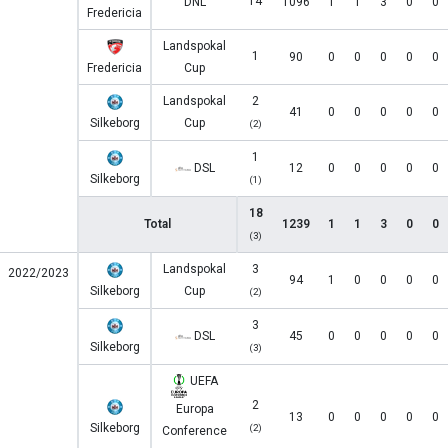
14
DNL
1096
1
1
3
0
0
Fredericia
Landspokal
1
90
0
0
0
0
0
Fredericia
Cup
Landspokal
2
41
0
0
0
0
0
Silkeborg
Cup
(2)
1
DSL
12
0
0
0
0
0
Silkeborg
(1)
18
Total
1239
1
1
3
0
0
(3)
Landspokal
3
2022/2023
94
1
0
0
0
0
Silkeborg
Cup
(2)
3
DSL
45
0
0
0
0
0
Silkeborg
(3)
UEFA
2
Europa
13
0
0
0
0
0
Silkeborg
(2)
Conference