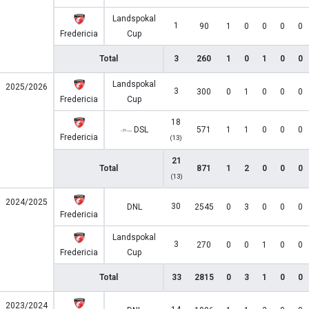
Landspokal
1
90
1
0
0
0
0
Fredericia
Cup
Total
3
260
1
0
1
0
0
Landspokal
2025/2026
3
300
0
1
0
0
0
Fredericia
Cup
18
DSL
571
1
1
0
0
0
Fredericia
(13)
21
Total
871
1
2
0
0
0
(13)
2024/2025
30
DNL
2545
0
3
0
0
0
Fredericia
Landspokal
3
270
0
0
1
0
0
Fredericia
Cup
Total
33
2815
0
3
1
0
0
2023/2024