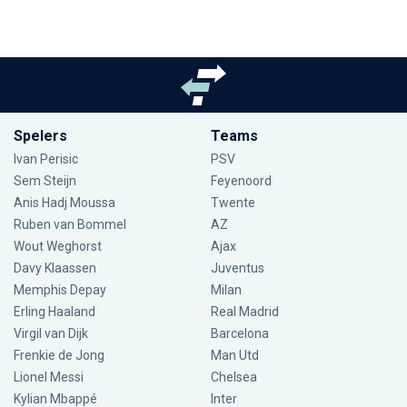
Spelers
Teams
Ivan Perisic
PSV
Sem Steijn
Feyenoord
Anis Hadj Moussa
Twente
Ruben van Bommel
AZ
Wout Weghorst
Ajax
Davy Klaassen
Juventus
Memphis Depay
Milan
Erling Haaland
Real Madrid
Virgil van Dijk
Barcelona
Frenkie de Jong
Man Utd
Lionel Messi
Chelsea
Kylian Mbappé
Inter