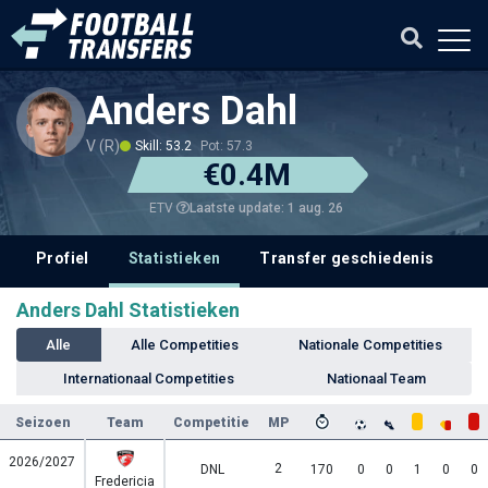
Anders Dahl
V (R)
Skill: 53.2
Pot: 57.3
€0.4M
Laatste update: 1 aug. 26
ETV
Profiel
Statistieken
Transfer geschiedenis
Anders Dahl Statistieken
Alle
Alle Competities
Nationale Competities
Internationaal Competities
Nationaal Team
Seizoen
Team
Competitie
MP
2026/2027
2
DNL
170
0
0
1
0
0
Fredericia