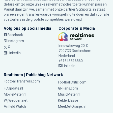
details om zo onze unieke rekenmethodes toe te kunnen passen.
Vanuit daar zijn we, samen met onze partner SciSports, in staat
om een eigen transferwaarde voorspelling te doen en dat voor alle
voetballers in de grootste competities wereldwijd.
Volg ons op social media
Corporate & Media
Facebook
Instagram
Innovatieweg 20-C
X
7007CD Doetinchem
LinkedIn
Nederland
+31645516860
LinkedIn
Realtimes | Publishing Network
FootballTransfers.com
FootballCritic.com
FCUpdate.nl
GPFans.com
MovieMeter.nl
MusicMeter.nl
WijWedden.net
Kelderklasse
Anfield Watch
MeeMetOranje.nl