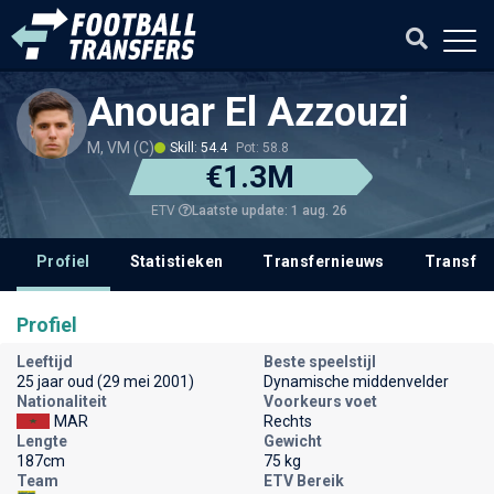
Anouar El Azzouzi
M, VM (C)
Skill: 54.4
Pot: 58.8
€1.3M
Laatste update: 1 aug. 26
ETV
Profiel
Statistieken
Transfernieuws
Transfer
Profiel
Leeftijd
Beste speelstijl
25 jaar oud (29 mei 2001)
Dynamische middenvelder
Nationaliteit
Voorkeurs voet
MAR
Rechts
Lengte
Gewicht
187cm
75 kg
Team
ETV Bereik