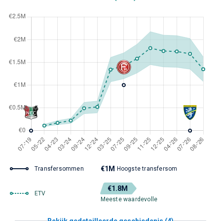
€1M
Transfersommen
Hoogste transfersom
€1.8M
ETV
Meeste waardevolle
Bekijk gedetailleerde geschiedenis (4)