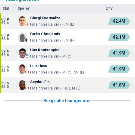
Skill
Speler
ETV
Giorgi Kvernadze
60.9
€2.4M
67.4
Frosinone Calcio • F, M (L)
Farès Ghedjemis
60.8
€2.1M
66.8
Frosinone Calcio • F, M (R)
Ilias Koutsoupias
59.4
€1.9M
63.6
Frosinone Calcio • M (C)
Luis Hasa
55.5
€1.9M
64.9
Frosinone Calcio • M (C), AM (L)
Seydou Fini
50.5
€1.8M
64.0
Frosinone Calcio • F (R), M (L)
Bekijk alle teamgenoten