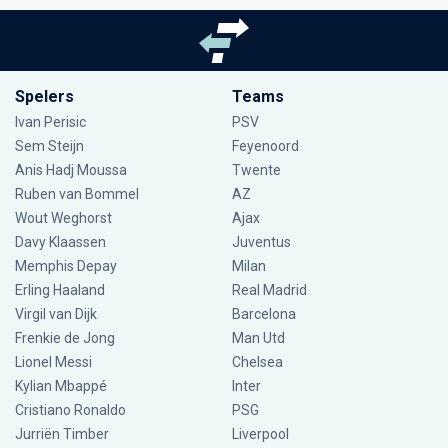
Spelers
Teams
Ivan Perisic
PSV
Sem Steijn
Feyenoord
Anis Hadj Moussa
Twente
Ruben van Bommel
AZ
Wout Weghorst
Ajax
Davy Klaassen
Juventus
Memphis Depay
Milan
Erling Haaland
Real Madrid
Virgil van Dijk
Barcelona
Frenkie de Jong
Man Utd
Lionel Messi
Chelsea
Kylian Mbappé
Inter
Cristiano Ronaldo
PSG
Jurriën Timber
Liverpool