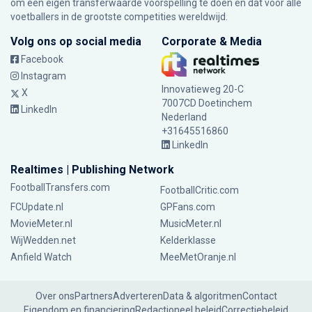
om een eigen transferwaarde voorspelling te doen en dat voor alle
voetballers in de grootste competities wereldwijd.
Volg ons op social media
Corporate & Media
Facebook
Instagram
Innovatieweg 20-C
X
7007CD Doetinchem
LinkedIn
Nederland
+31645516860
LinkedIn
Realtimes | Publishing Network
FootballTransfers.com
FootballCritic.com
FCUpdate.nl
GPFans.com
MovieMeter.nl
MusicMeter.nl
WijWedden.net
Kelderklasse
Anfield Watch
MeeMetOranje.nl
Over ons
Partners
Adverteren
Data & algoritmen
Contact
Eigendom en financiering
Redactioneel beleid
Correctiebeleid