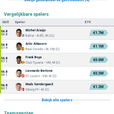
Vergelijkbare spelers
Skill
Speler
ETV
Michel Araújo
56.8
€1.7M
56.8
Bahia • A (R), M (CL)
Aritz Aldasoro
56.8
€1.1M
57.9
Real Oviedo • M, VM (C)
Frank Boya
56.8
€0.6M
57.1
Club Tijuana • VM, M (C)
Leonardo Bertone
56.8
€0.3M
59.1
FC Luzern • VM, M (C)
Mads Søndergaard
56.8
€1.2M
62.1
Viborg FF • M (C)
Bekijk alle spelers
Teamgenoten