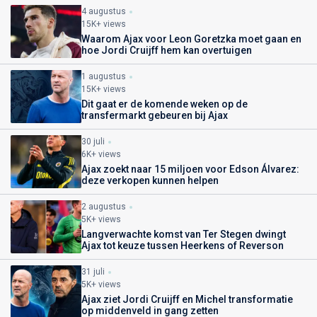
4 augustus
15K+ views
Waarom Ajax voor Leon Goretzka moet gaan en
hoe Jordi Cruijff hem kan overtuigen
1 augustus
15K+ views
Dit gaat er de komende weken op de
transfermarkt gebeuren bij Ajax
30 juli
6K+ views
Ajax zoekt naar 15 miljoen voor Edson Álvarez:
deze verkopen kunnen helpen
2 augustus
5K+ views
Langverwachte komst van Ter Stegen dwingt
Ajax tot keuze tussen Heerkens of Reverson
31 juli
5K+ views
Ajax ziet Jordi Cruijff en Michel transformatie
op middenveld in gang zetten