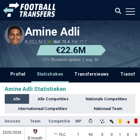
Amine Adli
A (CL), M (L)
Skill: 75.4
Pot: 77.7
€22.6M
Laatste update: 1 aug. 26
ETV
Profiel
Statistieken
Transfernieuws
Transfer
Amine Adli Statistieken
Alle
Alle Competities
Nationale Competities
Internationaal Competities
Nationaal Team
Seizoen
Team
Competitie
MP
2025/2026
1
FLC
90
0
0
1
0
0
B'mouth