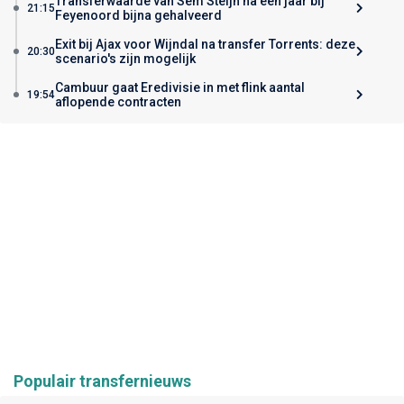
Transferwaarde van Sem Steijn na één jaar bij
21:15
Feyenoord bijna gehalveerd
Exit bij Ajax voor Wijndal na transfer Torrents: deze
20:30
scenario's zijn mogelijk
Cambuur gaat Eredivisie in met flink aantal
19:54
aflopende contracten
Populair transfernieuws