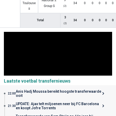
3
National 3:
Toulouse
34
0
0
0
0
0
Group G
(2)
II
3
Total
34
0
0
0
0
0
(2)
Laatste voetbal transfernieuws
Anis Hadj Moussa bereikt hoogste transferwaarde
22:00
ooit
UPDATE: Ajax telt miljoenen neer bij FC Barcelona
21:30
en koopt Jofre Torrents