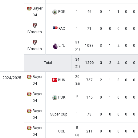
Bayer
1
POK
46
0
1
1
0
0
04
1
FAC
71
0
0
0
0
0
B'mouth
31
EPL
1083
3
1
2
0
0
B'mouth
(21)
34
Total
1290
3
2
4
0
0
(21)
Bayer
20
2024/2025
BUN
757
2
1
3
0
0
04
(14)
Bayer
2
POK
145
0
1
0
0
0
04
Bayer
1
Super Cup
73
0
0
0
0
0
04
Bayer
5
UCL
211
0
0
0
0
0
04
(3)