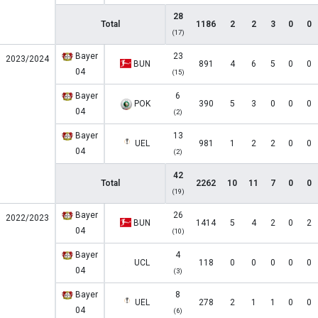
28
Total
1186
2
2
3
0
0
(17)
Bayer
23
2023/2024
BUN
891
4
6
5
0
0
04
(15)
Bayer
6
POK
390
5
3
0
0
0
04
(2)
Bayer
13
UEL
981
1
2
2
0
0
04
(2)
42
Total
2262
10
11
7
0
0
(19)
Bayer
26
2022/2023
BUN
1414
5
4
2
0
2
04
(10)
Bayer
4
UCL
118
0
0
0
0
0
04
(3)
Bayer
8
UEL
278
2
1
1
0
0
04
(6)