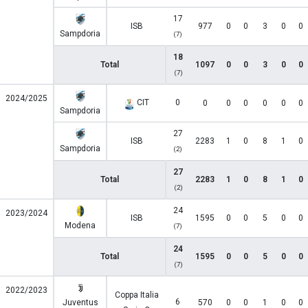
17
ISB
977
0
0
3
0
0
Sampdoria
(7)
18
Total
1097
0
0
3
0
0
(7)
2024/2025
CIT
0
0
0
0
0
0
0
Sampdoria
27
ISB
2283
1
0
8
1
0
Sampdoria
(2)
27
Total
2283
1
0
8
1
0
(2)
24
2023/2024
ISB
1595
0
0
5
0
0
Modena
(7)
24
Total
1595
0
0
5
0
0
(7)
2022/2023
Coppa Italia
6
Juventus
570
0
0
1
0
0