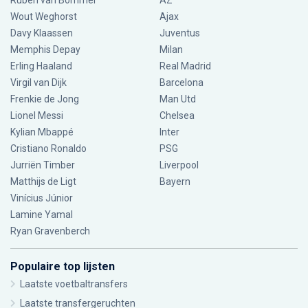
Ruben van Bommel
AZ
Wout Weghorst
Ajax
Davy Klaassen
Juventus
Memphis Depay
Milan
Erling Haaland
Real Madrid
Virgil van Dijk
Barcelona
Frenkie de Jong
Man Utd
Lionel Messi
Chelsea
Kylian Mbappé
Inter
Cristiano Ronaldo
PSG
Jurriën Timber
Liverpool
Matthijs de Ligt
Bayern
Vinícius Júnior
Lamine Yamal
Ryan Gravenberch
Populaire top lijsten
Laatste voetbaltransfers
Laatste transfergeruchten