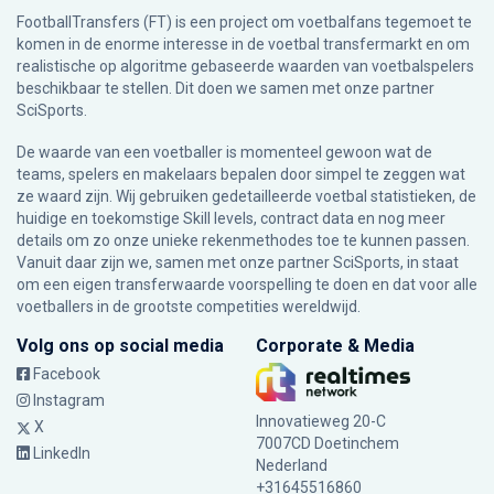
FootballTransfers (FT) is een project om voetbalfans tegemoet te
komen in de enorme interesse in de voetbal transfermarkt en om
realistische op algoritme gebaseerde waarden van voetbalspelers
beschikbaar te stellen. Dit doen we samen met onze partner
SciSports
.
De waarde van een voetballer is momenteel gewoon wat de
teams, spelers en makelaars bepalen door simpel te zeggen wat
ze waard zijn. Wij gebruiken gedetailleerde voetbal statistieken, de
huidige en toekomstige Skill levels, contract data en nog meer
details om zo onze unieke rekenmethodes toe te kunnen passen.
Vanuit daar zijn we, samen met onze partner SciSports, in staat
om een eigen transferwaarde voorspelling te doen en dat voor alle
voetballers in de grootste competities wereldwijd.
Volg ons op social media
Corporate & Media
Facebook
Instagram
Innovatieweg 20-C
X
7007CD Doetinchem
LinkedIn
Nederland
+31645516860