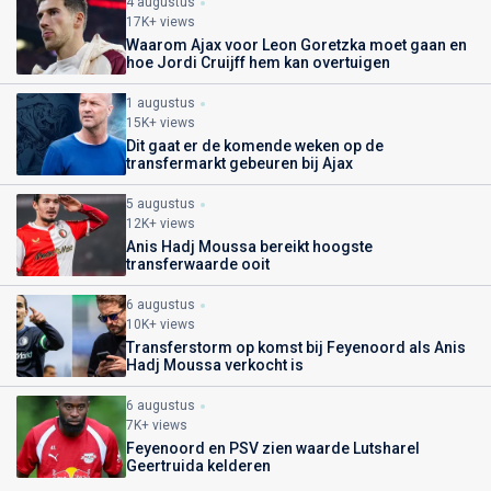
4 augustus
17K+ views
Waarom Ajax voor Leon Goretzka moet gaan en
hoe Jordi Cruijff hem kan overtuigen
1 augustus
15K+ views
Dit gaat er de komende weken op de
transfermarkt gebeuren bij Ajax
5 augustus
12K+ views
Anis Hadj Moussa bereikt hoogste
transferwaarde ooit
6 augustus
10K+ views
Transferstorm op komst bij Feyenoord als Anis
Hadj Moussa verkocht is
6 augustus
7K+ views
Feyenoord en PSV zien waarde Lutsharel
Geertruida kelderen