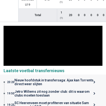
(1)
U19
1
Total
20
0
0
0
0
0
(1)
Laatste voetbal transfernieuws
Nieuw hoofdstuk in transfersaga: Ajax kan Torrents
20:20
direct weer slijten
Jetro Willems zit nog zonder club: dit is waarom
19:50
clubs moeten toeslaan
SC Heerenveen moet profiteren van situatie Sam
19:25