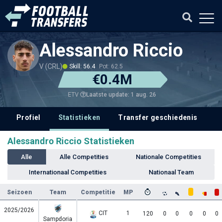
Alessandro Riccio
V (CRL)
Skill: 56.4
Pot: 62.5
€0.4M
Laatste update: 1 aug. 26
ETV
Profiel
Statistieken
Transfer geschiedenis
V
Alessandro Riccio Statistieken
Alle
Alle Competities
Nationale Competities
Internationaal Competities
Nationaal Team
Seizoen
Team
Competitie
MP
2025/2026
CIT
1
120
0
0
0
0
0
Sampdoria