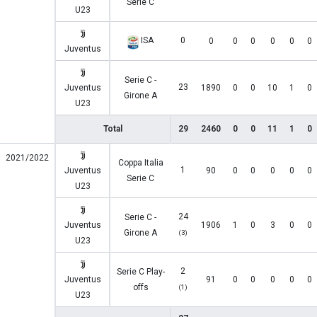
Serie C
U23
ISA
0
0
0
0
0
0
0
Juventus
Serie C -
23
Juventus
1890
0
0
10
1
0
Girone A
U23
Total
29
2460
0
0
11
1
0
2021/2022
Coppa Italia
1
Juventus
90
0
0
0
0
0
Serie C
U23
24
Serie C -
Juventus
1906
1
0
3
0
0
Girone A
(3)
U23
2
Serie C Play-
Juventus
91
0
0
0
0
0
offs
(1)
U23